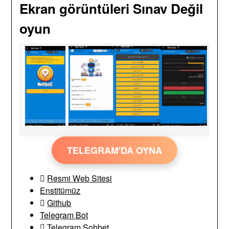
Ekran görüntüleri Sınav Değil
oyun
TELEGRAM'DA OYNA
Resmi Web Sitesi
Enstitümüz
Github
Telegram Bot
Telegram Sohbet