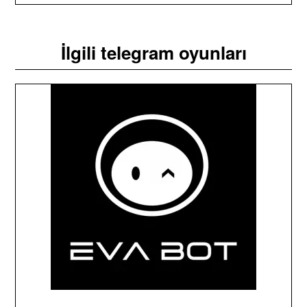
İlgili telegram oyunları