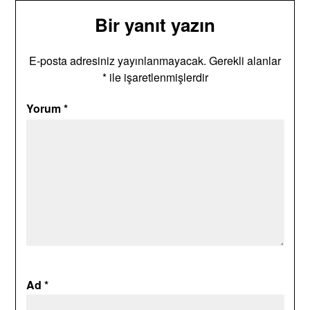
Bir yanıt yazın
E-posta adresiniz yayınlanmayacak.
Gerekli alanlar
*
ile işaretlenmişlerdir
Yorum
*
Ad
*