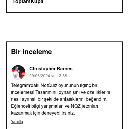
ToplamKupa
Bir inceleme
Christopher Barnes
09/06/2024 ve 13:38
Telegram'daki NotQuiz oyununun ilginç bir
incelemesi! Tasarımını, oynanışını ve özelliklerini
nasıl ayrıntılı bir şekilde anlattıklarını beğendim.
Eğlenceli bilgi yarışmaları ve NQZ jetonları
kazanmak için deneyebilirsiniz.
Yanıtla