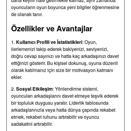
daha keyifli hale getirmekle kalmaz, aynı zamanda
oyuncuların oyun boyunca yeni bilgiler öğrenmesine
de olanak tanır.
Özellikler ve Avantajlar
1.
Kullanıcı Profili ve İstatistikleri
: Oyun,
ilerlemenizi takip ederek bakiyenizi, seviyenizi,
doğru cevap sayınızı ve hatta kaç arkadaşınızı davet
ettiğinizi gösterir. Bu kişisel dokunuş, oyuna düzenli
olarak katılmanız için size bir motivasyon katmanı
ekler.
2.
Sosyal Etkileşim
: Yönlendirme sistemi,
oyuncuları arkadaşlarını davet etmeye teşvik ederek
bir topluluk duygusu yaratır. Liderlik tablosunda
arkadaşlarınızla veya hatta dünya çapında rekabet
etmek, rekabet ruhunu artırabilir ve oyuncu
sadakatini artırabilir.