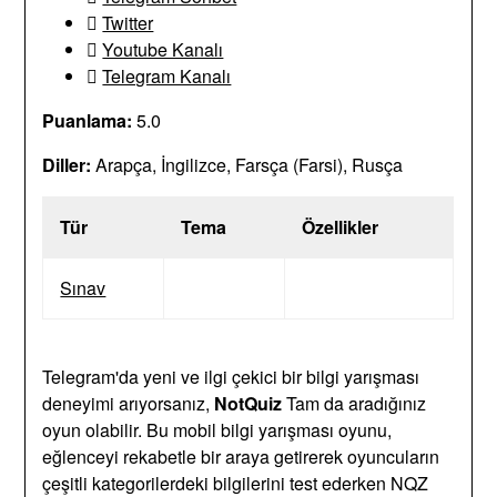
Twitter
Youtube Kanalı
Telegram Kanalı
Puanlama:
5.0
Diller:
Arapça, İngilizce, Farsça (Farsi), Rusça
Tür
Tema
Özellikler
Sınav
Telegram'da yeni ve ilgi çekici bir bilgi yarışması
deneyimi arıyorsanız,
NotQuiz
Tam da aradığınız
oyun olabilir. Bu mobil bilgi yarışması oyunu,
eğlenceyi rekabetle bir araya getirerek oyuncuların
çeşitli kategorilerdeki bilgilerini test ederken NQZ