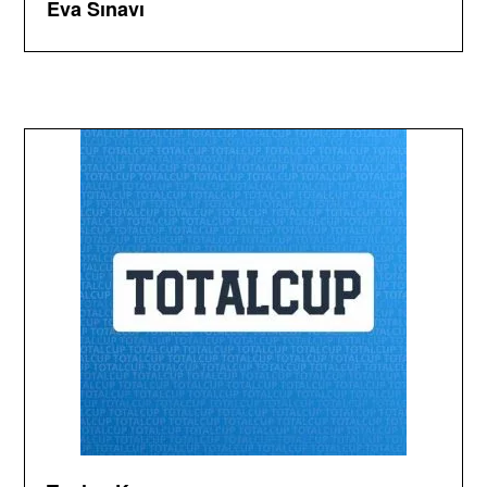
Eva Sınavı