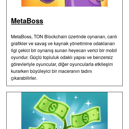
MetaBoss
MetaBoss, TON Blockchain üzerinde oynanan, canlı
grafikler ve savaş ve kaynak yönetimine odaklanan
ilgi çekici bir oynanış sunan heyecan verici bir mobil
oyundur. Güçlü topluluk odaklı yapısı ve benzersiz
görevleriyle oyuncular, diğer oyuncularla etkileşim
kurarken büyüleyici bir maceranın tadını
çıkarabilirler.