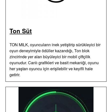
Ton Süt
TON MILK, oyuncuların inek yetiştirip sürükleyici bir
oyun deneyimiyle ödüller kazandığı, Ton blok
zincirinde yer alan büyüleyici bir mobil çiftçilik
oyunudur. Canlı grafikleri ve basit mekaniği, oyunu
her yaştan oyuncu için erişilebilir ve keyifli hale
getirir.