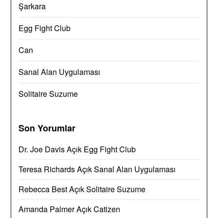
Şarkara
Egg Fight Club
Can
Sanal Alan Uygulaması
Solitaire Suzume
Son Yorumlar
Dr. Joe Davis
Açık
Egg Fight Club
Teresa Richards
Açık
Sanal Alan Uygulaması
Rebecca Best
Açık
Solitaire Suzume
Amanda Palmer
Açık
Catizen