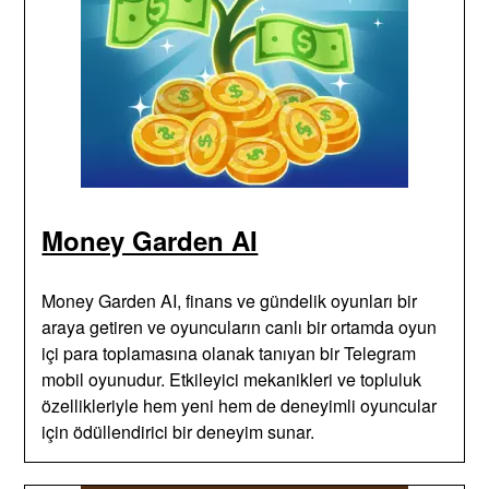
Money Garden AI
Money Garden AI, finans ve gündelik oyunları bir
araya getiren ve oyuncuların canlı bir ortamda oyun
içi para toplamasına olanak tanıyan bir Telegram
mobil oyunudur. Etkileyici mekanikleri ve topluluk
özellikleriyle hem yeni hem de deneyimli oyuncular
için ödüllendirici bir deneyim sunar.