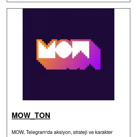
MOW_TON
MOW, Telegram'da aksiyon, strateji ve karakter