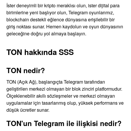
İster deneyimli bir kripto meraklısı olun, ister dijital para
birimlerine yeni başlıyor olun, Telegram oyunlarımız,
blockchain destekli eğlence dünyasına erişilebilir bir
giriş noktası sunar. Hemen kaydolun ve oyun dünyasının
geleceğine doğru yol almaya başlayın.
TON hakkında SSS
TON nedir?
TON (Açık Ağ), başlangıçta Telegram tarafından
geliştirilen merkezi olmayan bir blok zinciri platformudur.
Ölçeklenebilir akıllı sözleşmeler ve merkezi olmayan
uygulamalar için tasarlanmış olup, yüksek performans ve
düşük ücretler sunar.
TON'un Telegram ile ilişkisi nedir?