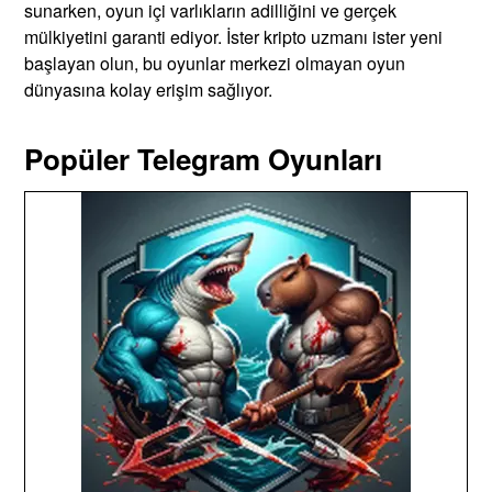
sunarken, oyun içi varlıkların adilliğini ve gerçek
mülkiyetini garanti ediyor. İster kripto uzmanı ister yeni
başlayan olun, bu oyunlar merkezi olmayan oyun
dünyasına kolay erişim sağlıyor.
Popüler Telegram Oyunları