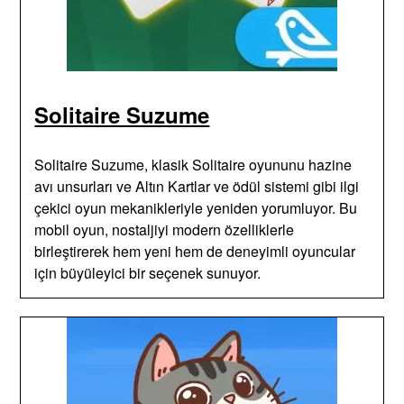
Solitaire Suzume
Solitaire Suzume, klasik Solitaire oyununu hazine
avı unsurları ve Altın Kartlar ve ödül sistemi gibi ilgi
çekici oyun mekanikleriyle yeniden yorumluyor. Bu
mobil oyun, nostaljiyi modern özelliklerle
birleştirerek hem yeni hem de deneyimli oyuncular
için büyüleyici bir seçenek sunuyor.