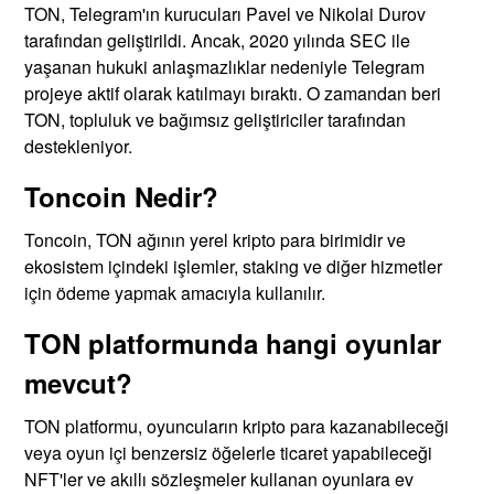
TON, Telegram'ın kurucuları Pavel ve Nikolai Durov
tarafından geliştirildi. Ancak, 2020 yılında SEC ile
yaşanan hukuki anlaşmazlıklar nedeniyle Telegram
projeye aktif olarak katılmayı bıraktı. O zamandan beri
TON, topluluk ve bağımsız geliştiriciler tarafından
destekleniyor.
Toncoin Nedir?
Toncoin, TON ağının yerel kripto para birimidir ve
ekosistem içindeki işlemler, staking ve diğer hizmetler
için ödeme yapmak amacıyla kullanılır.
TON platformunda hangi oyunlar
mevcut?
TON platformu, oyuncuların kripto para kazanabileceği
veya oyun içi benzersiz öğelerle ticaret yapabileceği
NFT'ler ve akıllı sözleşmeler kullanan oyunlara ev