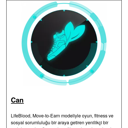
Can
LifeBlood, Move-to-Earn modeliyle oyun, fitness ve
sosyal sorumluluğu bir araya getiren yenilikçi bir