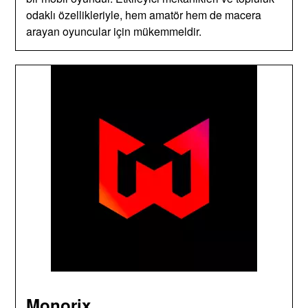
odaklı özellikleriyle, hem amatör hem de macera
arayan oyuncular için mükemmeldir.
Monorix