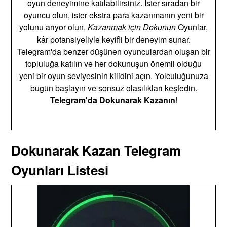
oyun deneyimine katılabilirsiniz. İster sıradan bir
oyuncu olun, ister ekstra para kazanmanın yeni bir
yolunu arıyor olun,
Kazanmak için Dokunun
Oyunlar,
kâr potansiyeliyle keyifli bir deneyim sunar.
Telegram'da benzer düşünen oyunculardan oluşan bir
topluluğa katılın ve her dokunuşun önemli olduğu
yeni bir oyun seviyesinin kilidini açın. Yolculuğunuza
bugün başlayın ve sonsuz olasılıkları keşfedin.
Telegram'da Dokunarak Kazanın
!
Dokunarak Kazan Telegram
Oyunları Listesi