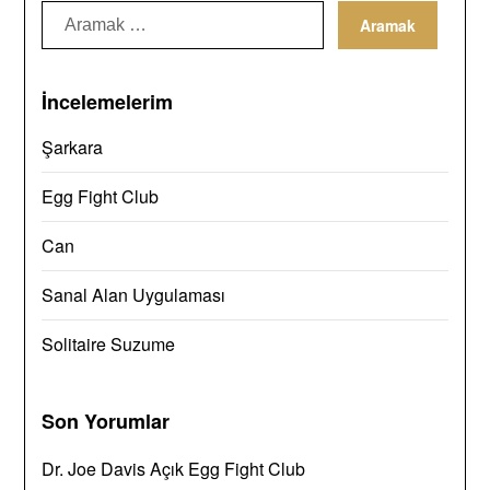
Ara:
İncelemelerim
Şarkara
Egg Fight Club
Can
Sanal Alan Uygulaması
Solitaire Suzume
Son Yorumlar
Dr. Joe Davis
Açık
Egg Fight Club