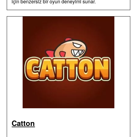
için benzersiz bir oyun deneyimi sunar.
Catton