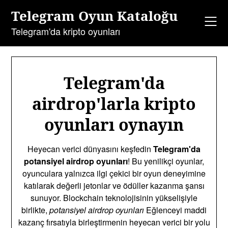
İçeriğe
Telegram Oyun Kataloğu
geç
Telegram'da kripto oyunları
Telegram'da
airdrop'larla kripto
oyunları oynayın
Heyecan verici dünyasını keşfedin
Telegram'da
potansiyel airdrop oyunları
! Bu yenilikçi oyunlar,
oyunculara yalnızca ilgi çekici bir oyun deneyimine
katılarak değerli jetonlar ve ödüller kazanma şansı
sunuyor. Blockchain teknolojisinin yükselişiyle
birlikte,
potansiyel airdrop oyunları
Eğlenceyi maddi
kazanç fırsatıyla birleştirmenin heyecan verici bir yolu