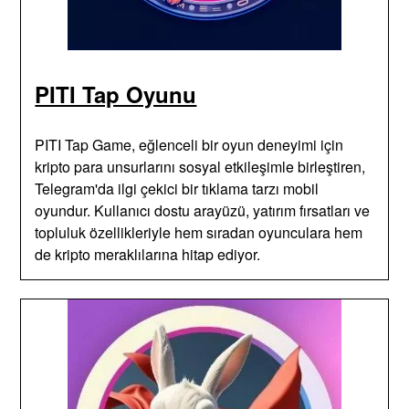
PITI Tap Oyunu
PITI Tap Game, eğlenceli bir oyun deneyimi için
kripto para unsurlarını sosyal etkileşimle birleştiren,
Telegram'da ilgi çekici bir tıklama tarzı mobil
oyundur. Kullanıcı dostu arayüzü, yatırım fırsatları ve
topluluk özellikleriyle hem sıradan oyunculara hem
de kripto meraklılarına hitap ediyor.