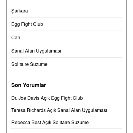
Şarkara
Egg Fight Club
Can
Sanal Alan Uygulaması
Solitaire Suzume
Son Yorumlar
Dr. Joe Davis
Açık
Egg Fight Club
Teresa Richards
Açık
Sanal Alan Uygulaması
Rebecca Best
Açık
Solitaire Suzume