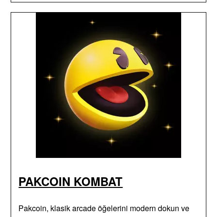
PAKCOIN KOMBAT
Pakcoin, klasik arcade öğelerini modern dokun ve