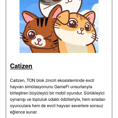
Catizen
Catizen, TON blok zinciri ekosisteminde evcil
hayvan simülasyonunu GameFi unsurlarıyla
birleştiren büyüleyici bir mobil oyundur. Sürükleyici
oynanışı ve topluluk odaklı ödülleriyle, hem sıradan
oyunculara hem de evcil hayvan severlere sonsuz
eğlence sunar.