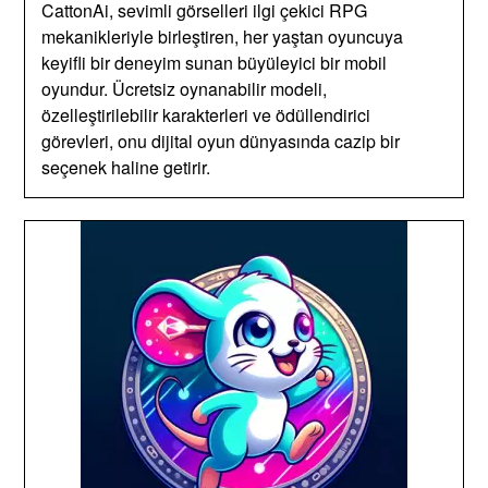
CattonAi, sevimli görselleri ilgi çekici RPG
mekanikleriyle birleştiren, her yaştan oyuncuya
keyifli bir deneyim sunan büyüleyici bir mobil
oyundur. Ücretsiz oynanabilir modeli,
özelleştirilebilir karakterleri ve ödüllendirici
görevleri, onu dijital oyun dünyasında cazip bir
seçenek haline getirir.