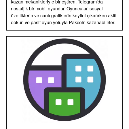
kazan mekanikleriyle birleştiren, Telegram'da
nostaljik bir mobil oyundur. Oyuncular, sosyal
özelliklerin ve canlı grafiklerin keyfini çıkarırken aktif
dokun ve pasif oyun yoluyla Pakcoin kazanabilirler.