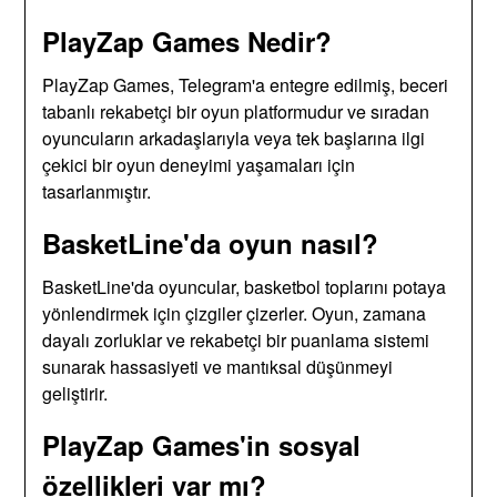
PlayZap Games Nedir?
PlayZap Games, Telegram'a entegre edilmiş, beceri
tabanlı rekabetçi bir oyun platformudur ve sıradan
oyuncuların arkadaşlarıyla veya tek başlarına ilgi
çekici bir oyun deneyimi yaşamaları için
tasarlanmıştır.
BasketLine'da oyun nasıl?
BasketLine'da oyuncular, basketbol toplarını potaya
yönlendirmek için çizgiler çizerler. Oyun, zamana
dayalı zorluklar ve rekabetçi bir puanlama sistemi
sunarak hassasiyeti ve mantıksal düşünmeyi
geliştirir.
PlayZap Games'in sosyal
özellikleri var mı?