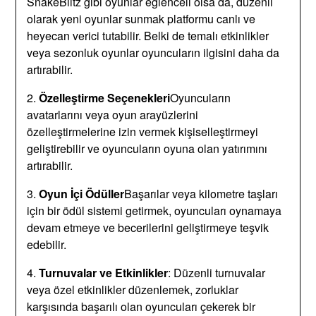
SnakeBlitz gibi oyunlar eğlenceli olsa da, düzenli
olarak yeni oyunlar sunmak platformu canlı ve
heyecan verici tutabilir. Belki de temalı etkinlikler
veya sezonluk oyunlar oyuncuların ilgisini daha da
artırabilir.
2.
Özelleştirme Seçenekleri
Oyuncuların
avatarlarını veya oyun arayüzlerini
özelleştirmelerine izin vermek kişiselleştirmeyi
geliştirebilir ve oyuncuların oyuna olan yatırımını
artırabilir.
3.
Oyun İçi Ödüller
Başarılar veya kilometre taşları
için bir ödül sistemi getirmek, oyuncuları oynamaya
devam etmeye ve becerilerini geliştirmeye teşvik
edebilir.
4.
Turnuvalar ve Etkinlikler
: Düzenli turnuvalar
veya özel etkinlikler düzenlemek, zorluklar
karşısında başarılı olan oyuncuları çekerek bir