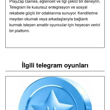
PlayZap Games, eğlenceli ve ilgi çekici bir deneyim,
Telegram ile kusursuz entegrasyon ve sosyal
rekabete güçlü bir odaklanma sunuyor. Kendilerine
meydan okumak veya arkadaşlarıyla bağlantı
kurmak isteyen amatör oyuncular için heyecan verici
bir platform.
İlgili telegram oyunları