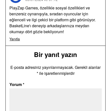
PlayZap Games, özellikle sosyal özellikleri ve
benzersiz oynanışıyla, sıradan oyuncular için
eğlenceli ve ilgi çekici bir platform gibi görünüyor.
BasketLine'ı deneyip arkadaşlarınıza meydan
okumayı dört gözle bekliyorum!
Yanıtla
Bir yanıt yazın
E-posta adresiniz yayınlanmayacak.
Gerekli alanlar
*
ile işaretlenmişlerdir
Yorum
*