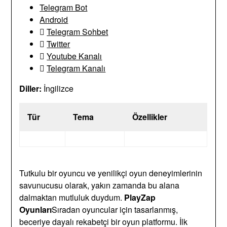
Telegram Bot
Android
Telegram Sohbet
Twitter
Youtube Kanalı
Telegram Kanalı
Diller:
İngilizce
Tür
Tema
Özellikler
Tutkulu bir oyuncu ve yenilikçi oyun deneyimlerinin
savunucusu olarak, yakın zamanda bu alana
dalmaktan mutluluk duydum.
PlayZap
Oyunları
Sıradan oyuncular için tasarlanmış,
beceriye dayalı rekabetçi bir oyun platformu. İlk