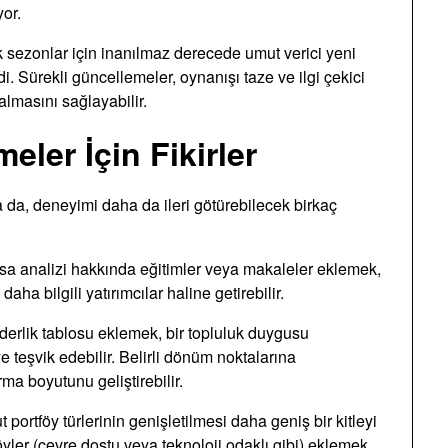
yor.
ek sezonlar için inanılmaz derecede umut verici yeni
i. Sürekli güncellemeler, oynanışı taze ve ilgi çekici
lmasını sağlayabilir.
ler İçin Fikirler
sa da, deneyimi daha da ileri götürebilecek birkaç
yasa analizi hakkında eğitimler veya makaleler eklemek,
daha bilgili yatırımcılar haline getirebilir.
iderlik tablosu eklemek, bir topluluk duygusu
eye teşvik edebilir. Belirli dönüm noktalarına
ma boyutunu geliştirebilir.
 portföy türlerinin genişletilmesi daha geniş bir kitleyi
tföyler (çevre dostu veya teknoloji odaklı gibi) eklemek,