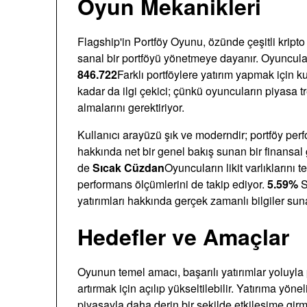
Oyun Mekanikleri
Flagship'in Portföy Oyunu, özünde çeşitli kripto 
sanal bir portföyü yönetmeye dayanır. Oyuncular
846.722
Farklı portföylere yatırım yapmak için k
kadar da ilgi çekici; çünkü oyuncuların piyasa tre
almalarını gerektiriyor.
Kullanıcı arayüzü şık ve moderndir; portföy perfo
hakkında net bir genel bakış sunan bir finansal 
de
Sıcak Cüzdan
Oyuncuların likit varlıkların
performans ölçümlerini de takip ediyor.
5.59%
S
yatırımları hakkında gerçek zamanlı bilgiler sun
Hedefler ve Amaçlar
Oyunun temel amacı, başarılı yatırımlar yoluyla
artırmak için açılıp yükseltilebilir. Yatırıma yön
piyasayla daha derin bir şekilde etkileşime g