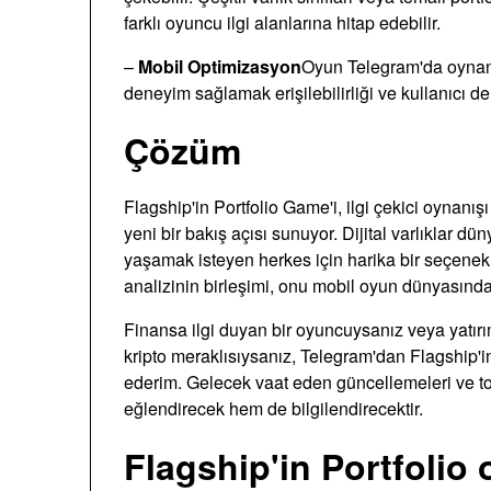
farklı oyuncu ilgi alanlarına hitap edebilir.
–
Mobil Optimizasyon
Oyun Telegram'da oynanab
deneyim sağlamak erişilebilirliği ve kullanıcı den
Çözüm
Flagship'in Portfolio Game'i, ilgi çekici oynanış
yeni bir bakış açısı sunuyor. Dijital varlıklar 
yaşamak isteyen herkes için harika bir seçenek.
analizinin birleşimi, onu mobil oyun dünyasında 
Finansa ilgi duyan bir oyuncuysanız veya yatırı
kripto meraklısıysanız, Telegram'dan Flagship'i
ederim. Gelecek vaat eden güncellemeleri ve top
eğlendirecek hem de bilgilendirecektir.
Flagship'in Portfoli