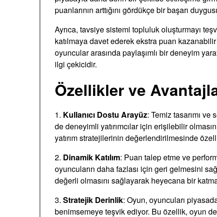
puanlarının arttığını gördükçe bir başarı duygusu
Ayrıca, tavsiye sistemi topluluk oluşturmayı teş
katılmaya davet ederek ekstra puan kazanabilir 
oyuncular arasında paylaşımlı bir deneyim yarattı
ilgi çekicidir.
Özellikler ve Avantajl
1.
Kullanıcı Dostu Arayüz
: Temiz tasarımı ve 
de deneyimli yatırımcılar için erişilebilir olmas
yatırım stratejilerinin değerlendirilmesinde özelli
2.
Dinamik Katılım
: Puan talep etme ve perfor
oyuncuların daha fazlası için geri gelmesini sağ
değerli olmasını sağlayarak heyecana bir katma
3.
Stratejik Derinlik
: Oyun, oyuncuları piyasada 
benimsemeye teşvik ediyor. Bu özellik, oyun de