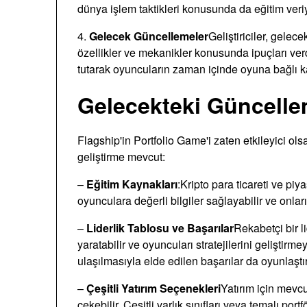
dünya işlem taktikleri konusunda da eğitim veri
4.
Gelecek Güncellemeler
Geliştiriciler, gelec
özellikler ve mekanikler konusunda ipuçları verd
tutarak oyuncuların zaman içinde oyuna bağlı ka
Gelecekteki Güncelleme
Flagship'in Portfolio Game'i zaten etkileyici ol
geliştirme mevcut:
–
Eğitim Kaynakları
:Kripto para ticareti ve pi
oyunculara değerli bilgiler sağlayabilir ve onları 
–
Liderlik Tablosu ve Başarılar
Rekabetçi bir l
yaratabilir ve oyuncuları stratejilerini geliştirm
ulaşılmasıyla elde edilen başarılar da oyunlaştır
–
Çeşitli Yatırım Seçenekleri
Yatırım için mevcut
çekebilir. Çeşitli varlık sınıfları veya temalı por