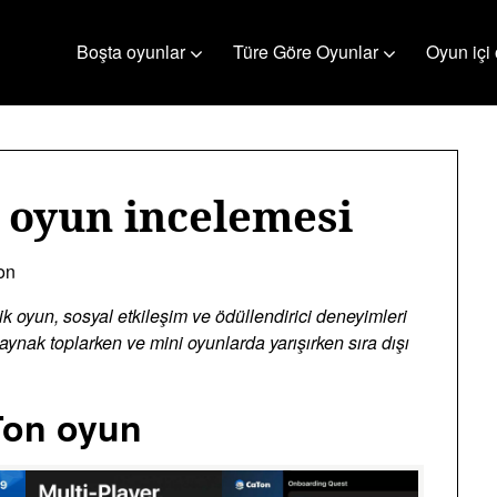
Boşta oyunlar
Türe Göre Oyunlar
Oyun içi 
 oyun incelemesi
on
 oyun, sosyal etkileşim ve ödüllendirici deneyimleri
aynak toplarken ve mini oyunlarda yarışırken sıra dışı
Ton oyun