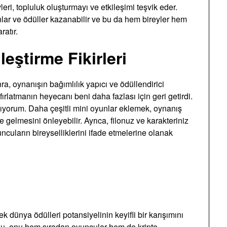
eri, topluluk oluşturmayı ve etkileşimi teşvik eder.
ar ve ödüller kazanabilir ve bu da hem bireyler hem
atır.
leştirme Fikirleri
, oynanışın bağımlılık yapıcı ve ödüllendirici
ırlatmanın heyecanı beni daha fazlası için geri getirdi.
nıyorum. Daha çeşitli mini oyunlar eklemek, oynanış
ale gelmesini önleyebilir. Ayrıca, filonuz ve karakteriniz
ncuların bireyselliklerini ifade etmelerine olanak
 dünya ödülleri potansiyelinin keyifli bir karışımını
luğu, onu hem sıradan oyuncular hem de kripto