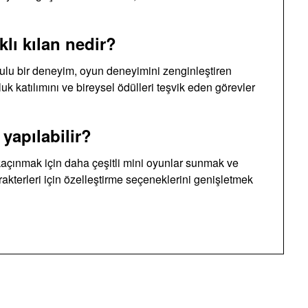
lı kılan nedir?
ulu bir deneyim, oyun deneyimini zenginleştiren
uk katılımını ve bireysel ödülleri teşvik eden görevler
yapılabilir?
 kaçınmak için daha çeşitli mini oyunlar sunmak ve
arakterleri için özelleştirme seçeneklerini genişletmek