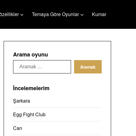
özellikler
Temaya Göre Oyunlar
Kumar
Arama oyunu
Ara:
İncelemelerim
Şarkara
Egg Fight Club
Can