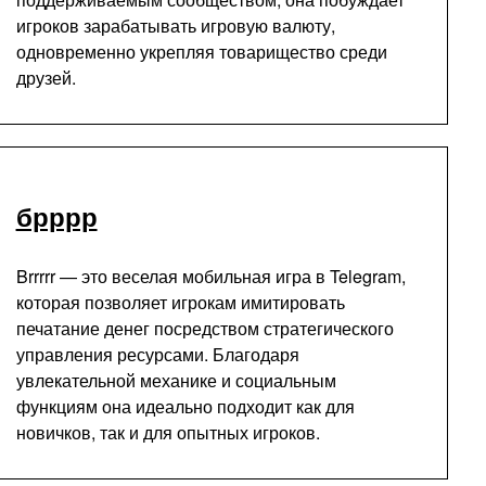
игроков зарабатывать игровую валюту,
одновременно укрепляя товарищество среди
друзей.
брррр
Brrrrr — это веселая мобильная игра в Telegram,
которая позволяет игрокам имитировать
печатание денег посредством стратегического
управления ресурсами. Благодаря
увлекательной механике и социальным
функциям она идеально подходит как для
новичков, так и для опытных игроков.