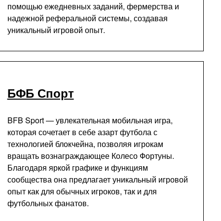
помощью ежедневных заданий, фермерства и
надежной реферальной системы, создавая
уникальный игровой опыт.
БФБ Спорт
BFB Sport — увлекательная мобильная игра,
которая сочетает в себе азарт футбола с
технологией блокчейна, позволяя игрокам
вращать вознаграждающее Колесо Фортуны.
Благодаря яркой графике и функциям
сообщества она предлагает уникальный игровой
опыт как для обычных игроков, так и для
футбольных фанатов.