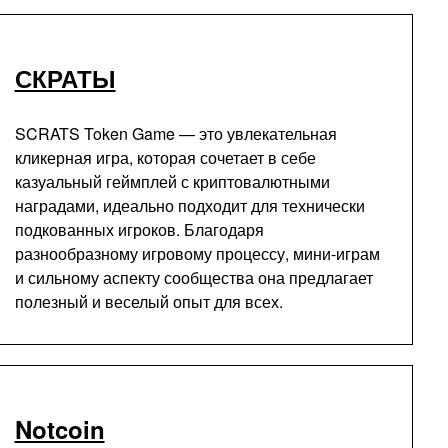
СКРАТЫ
SCRATS Token Game — это увлекательная
кликерная игра, которая сочетает в себе
казуальный геймплей с криптовалютными
наградами, идеально подходит для технически
подкованных игроков. Благодаря
разнообразному игровому процессу, мини-играм
и сильному аспекту сообщества она предлагает
полезный и веселый опыт для всех.
Notcoin