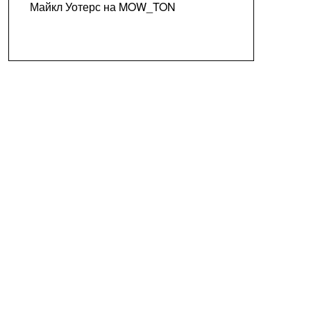
Майкл Уотерс
на
MOW_TON