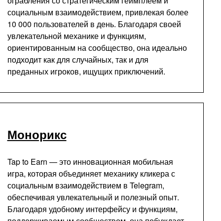
ограбления со стратегическим геймплеем и
социальным взаимодействием, привлекая более
10 000 пользователей в день. Благодаря своей
увлекательной механике и функциям,
ориентированным на сообщество, она идеально
подходит как для случайных, так и для
преданных игроков, ищущих приключений.
Монорикс
Tap to Earn — это инновационная мобильная
игра, которая объединяет механику кликера с
социальным взаимодействием в Telegram,
обеспечивая увлекательный и полезный опыт.
Благодаря удобному интерфейсу и функциям,
поддерживаемым сообществом, она побуждает