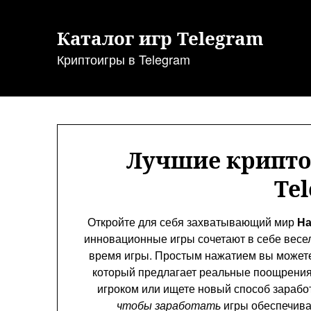
Перейти
к
Каталог игр Telegram
содержанию
Криптоигры в Telegram
Лучшие криптои
Te
Откройте для себя захватывающий мир
На
инновационные игры сочетают в себе весел
время игры. Простым нажатием вы можете
который предлагает реальные поощрения.
игроком или ищете новый способ зарабо
чтобы заработать
игры обеспечива