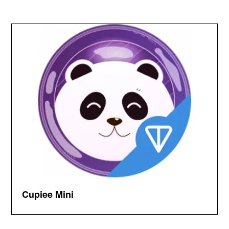
Cupiee Mini