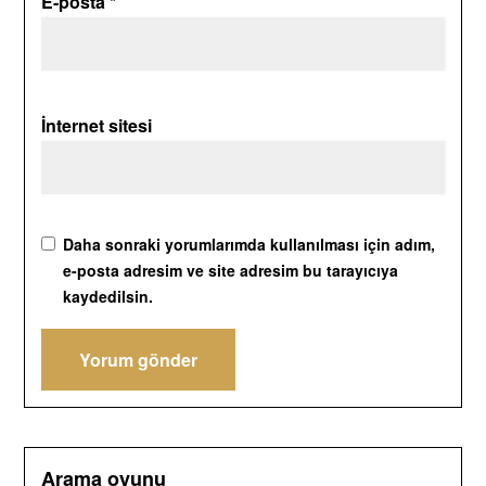
E-posta
*
İnternet sitesi
Daha sonraki yorumlarımda kullanılması için adım,
e-posta adresim ve site adresim bu tarayıcıya
kaydedilsin.
Arama oyunu