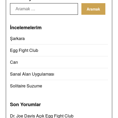
Ara:
İncelemelerim
Şarkara
Egg Fight Club
Can
Sanal Alan Uygulaması
Solitaire Suzume
Son Yorumlar
Dr. Joe Davis
Açık
Egg Fight Club