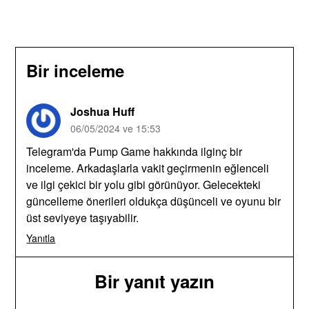
Bir inceleme
Joshua Huff
06/05/2024 ve 15:53
Telegram'da Pump Game hakkında ilginç bir
inceleme. Arkadaşlarla vakit geçirmenin eğlenceli
ve ilgi çekici bir yolu gibi görünüyor. Gelecekteki
güncelleme önerileri oldukça düşünceli ve oyunu bir
üst seviyeye taşıyabilir.
Yanıtla
Bir yanıt yazın