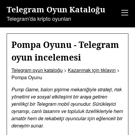
İçeriğe
Telegram Oyun Kataloğu
geç
Telegram'da kripto oyunları
Pompa Oyunu - Telegram
oyun incelemesi
Telegram oyun kataloğu
>
Kazanmak için tıklayın
>
Pompa Oyunu
Pump Game, balon şişirme mekaniğiyle strateji, risk
yönetimi ve sosyal etkileşimi bir araya getiren
yenilikçi bir Telegram mobil oyunudur. Sürükleyici
oynanışı, canlı tasarımı ve topluluk özellikleriyle hem
amatör hem de rekabetçi oyuncular için eğlenceli bir
deneyim sunar.