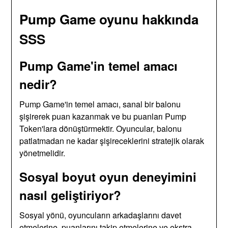
Pump Game oyunu hakkında
SSS
Pump Game'in temel amacı
nedir?
Pump Game'in temel amacı, sanal bir balonu
şişirerek puan kazanmak ve bu puanları Pump
Token'lara dönüştürmektir. Oyuncular, balonu
patlatmadan ne kadar şişireceklerini stratejik olarak
yönetmelidir.
Sosyal boyut oyun deneyimini
nasıl geliştiriyor?
Sosyal yönü, oyuncuların arkadaşlarını davet
etmelerine, puanlarını takip etmelerine ve ekstra