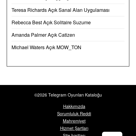
Teresa Richards
Açık
Sanal Alan Uygulaması
Rebecca Best
Açık
Solitaire Suzume
Amanda Palmer
Açık
Catizen
Michael Waters
Açık
MOW_TON
©2026 Telegram Oyunları Kataloğu
Hakkımızda
Sorumluluk Reddi
Mahremiyet
Hizmet Şartları
Site haritası