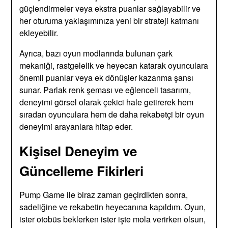
güçlendirmeler veya ekstra puanlar sağlayabilir ve
her oturuma yaklaşımınıza yeni bir strateji katmanı
ekleyebilir.
Ayrıca, bazı oyun modlarında bulunan çark
mekaniği, rastgelelik ve heyecan katarak oyunculara
önemli puanlar veya ek dönüşler kazanma şansı
sunar. Parlak renk şeması ve eğlenceli tasarımı,
deneyimi görsel olarak çekici hale getirerek hem
sıradan oyunculara hem de daha rekabetçi bir oyun
deneyimi arayanlara hitap eder.
Kişisel Deneyim ve
Güncelleme Fikirleri
Pump Game ile biraz zaman geçirdikten sonra,
sadeliğine ve rekabetin heyecanına kapıldım. Oyun,
ister otobüs beklerken ister işte mola verirken olsun,