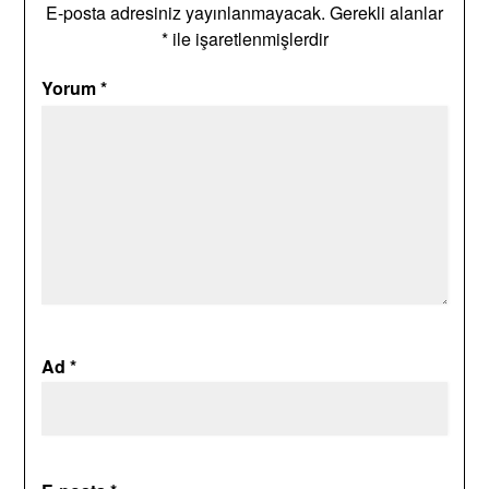
E-posta adresiniz yayınlanmayacak.
Gerekli alanlar
*
ile işaretlenmişlerdir
Yorum
*
Ad
*