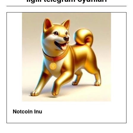
Notcoin Inu