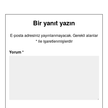
Bir yanıt yazın
E-posta adresiniz yayınlanmayacak.
Gerekli alanlar
*
ile işaretlenmişlerdir
Yorum
*