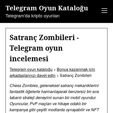
İçeriğe
Telegram Oyun Kataloğu
geç
Telegram'da kripto oyunları
Satranç Zombileri -
Telegram oyun
incelemesi
Telegram oyun kataloğu
>
Bonus kazanmak için
arkadaşlarınızı davet edin
>
Satranç Zombileri
Chess Zombies, geleneksel satranç mekaniklerini
fantastik öğelerle harmanlayarak benzersiz bir sıra
tabanlı strateji deneyimi sunan bir mobil oyundur.
Oyuncular, PvP maçları ve hikaye odaklı bir
kampanya gibi çeşitli modlarda oynayabilir ve NFT