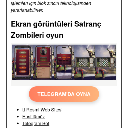
işlemleri için blok zinciri teknolojisinden
yararlanabilirler.
Ekran görüntüleri Satranç
Zombileri oyun
TELEGRAM'DA OYNA
Resmi Web Sitesi
Enstitümüz
Telegram Bot