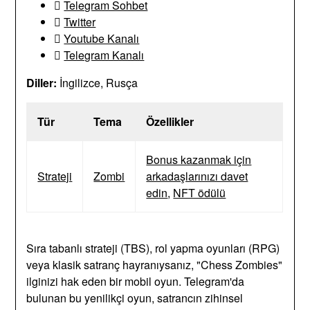
Telegram Sohbet
Twitter
Youtube Kanalı
Telegram Kanalı
Diller:
İngilizce, Rusça
Tür
Tema
Özellikler
Bonus kazanmak için
Strateji
Zombi
arkadaşlarınızı davet
edin
,
NFT ödülü
Sıra tabanlı strateji (TBS), rol yapma oyunları (RPG)
veya klasik satranç hayranıysanız, "Chess Zombies"
ilginizi hak eden bir mobil oyun. Telegram'da
bulunan bu yenilikçi oyun, satrancın zihinsel