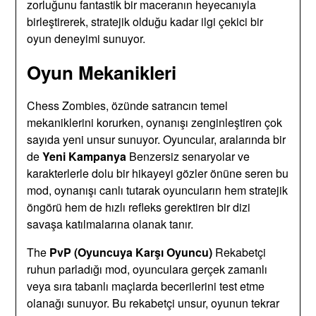
zorluğunu fantastik bir maceranın heyecanıyla
birleştirerek, stratejik olduğu kadar ilgi çekici bir
oyun deneyimi sunuyor.
Oyun Mekanikleri
Chess Zombies, özünde satrancın temel
mekaniklerini korurken, oynanışı zenginleştiren çok
sayıda yeni unsur sunuyor. Oyuncular, aralarında bir
de
Yeni Kampanya
Benzersiz senaryolar ve
karakterlerle dolu bir hikayeyi gözler önüne seren bu
mod, oynanışı canlı tutarak oyuncuların hem stratejik
öngörü hem de hızlı refleks gerektiren bir dizi
savaşa katılmalarına olanak tanır.
The
PvP (Oyuncuya Karşı Oyuncu)
Rekabetçi
ruhun parladığı mod, oyunculara gerçek zamanlı
veya sıra tabanlı maçlarda becerilerini test etme
olanağı sunuyor. Bu rekabetçi unsur, oyunun tekrar