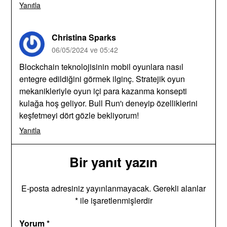
Yanıtla
Christina Sparks
06/05/2024 ve 05:42
Blockchain teknolojisinin mobil oyunlara nasıl
entegre edildiğini görmek ilginç. Stratejik oyun
mekanikleriyle oyun içi para kazanma konsepti
kulağa hoş geliyor. Bull Run'ı deneyip özelliklerini
keşfetmeyi dört gözle bekliyorum!
Yanıtla
Bir yanıt yazın
E-posta adresiniz yayınlanmayacak.
Gerekli alanlar
*
ile işaretlenmişlerdir
Yorum
*