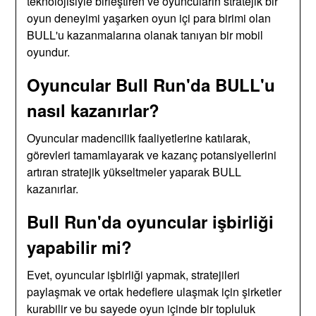
teknolojisiyle birleştiren ve oyuncuların stratejik bir
oyun deneyimi yaşarken oyun içi para birimi olan
BULL'u kazanmalarına olanak tanıyan bir mobil
oyundur.
Oyuncular Bull Run'da BULL'u
nasıl kazanırlar?
Oyuncular madencilik faaliyetlerine katılarak,
görevleri tamamlayarak ve kazanç potansiyellerini
artıran stratejik yükseltmeler yaparak BULL
kazanırlar.
Bull Run'da oyuncular işbirliği
yapabilir mi?
Evet, oyuncular işbirliği yapmak, stratejileri
paylaşmak ve ortak hedeflere ulaşmak için şirketler
kurabilir ve bu sayede oyun içinde bir topluluk