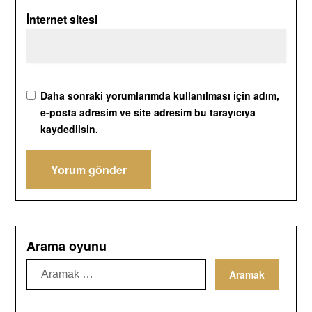
İnternet sitesi
Daha sonraki yorumlarımda kullanılması için adım,
e-posta adresim ve site adresim bu tarayıcıya
kaydedilsin.
Arama oyunu
Ara: