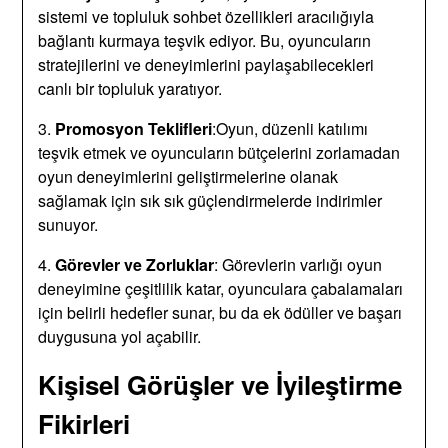
sistemi ve topluluk sohbet özellikleri aracılığıyla
bağlantı kurmaya teşvik ediyor. Bu, oyuncuların
stratejilerini ve deneyimlerini paylaşabilecekleri
canlı bir topluluk yaratıyor.
3.
Promosyon Teklifleri
:Oyun, düzenli katılımı
teşvik etmek ve oyuncuların bütçelerini zorlamadan
oyun deneyimlerini geliştirmelerine olanak
sağlamak için sık sık güçlendirmelerde indirimler
sunuyor.
4.
Görevler ve Zorluklar
: Görevlerin varlığı oyun
deneyimine çeşitlilik katar, oyunculara çabalamaları
için belirli hedefler sunar, bu da ek ödüller ve başarı
duygusuna yol açabilir.
Kişisel Görüşler ve İyileştirme
Fikirleri