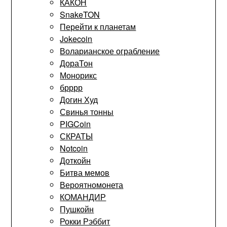
КАКОН
SnakeTON
Перейти к планетам
Jokecoin
Воларианское ограбление
ДораТон
Монорикс
брррр
Догин Худ
Свинья тонны
PIGCoin
СКРАТЫ
Notcoin
Доткойн
Битва мемов
Вероятномонета
КОМАНДИР
Пушкойн
Рокки Рэббит