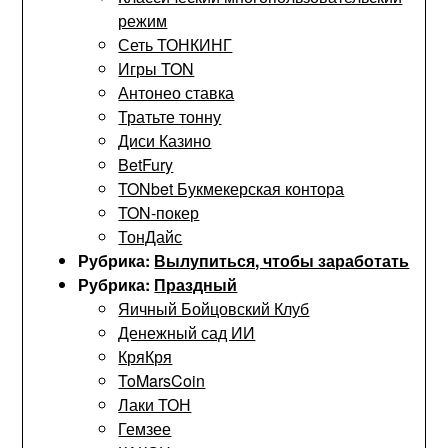
режим
Сеть ТОНКИНГ
Игры TON
Антонео ставка
Тратьте тонну
Диси Казино
BetFury
TONbet Букмекерская контора
TON-покер
ТонДайс
Рубрика:
Вылупиться, чтобы заработать
Рубрика:
Праздный
Яичный Бойцовский Клуб
Денежный сад ИИ
КряКря
ToMarsCoin
Лаки ТОН
Гемзее