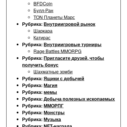
BFDCoin
Булл-Ран
TON Планеты Марс
Рубрика:
Внутриигровой рынок
Шаркара
Катирас
Рубрика:
Внутриигровые турниры
Rage Battles MMORPG
Рубрика:
Пригласите друзей, чтобы
получить бонус
Шахматные зомби
Рубрика:
Ящики с добычей
Рубрика:
Магия
Рубрика:
мемы
Рубрика:
Добыча полезных ископаемых
Рубрика:
ММОРПГ
Рубрика:
Монстры
Рубрика:
Музыка
Рубрика:
NFT-награда