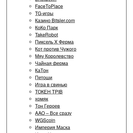
FaceToPlace
TG-игры
Казино Bitsler.com
КоКо Парк
TakeRobot
Пиксель X Ферма
Кот против Чужого
Мяу Королевство
Чайная ферма
КаТон
Петоши
Игра в свинью
ТОКЕН TPIB
хомяк
Тон Героев
AAO – Все сразу
WGScoin
Империя Маска