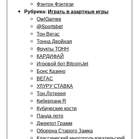
Фэнтон Фэнтези
Рубрика:
Играть в азартные игры
OwlGames
@Sportsbet
Тон Вегас
Тонна Двойная
Фрукты ТОНН
КАРДИФАЙ
Игровой бот BitcoinJet
Бонс Казино
ВЕГАС
УЛУРУ СТАВКА
Тон.Лотерея
Киберпанк R
Кубические кости
Панда лото
Джекпот Грамм
Оборона Старого Замка
Классический многопользовательский