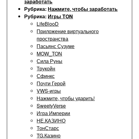
заработать
Рубрика:
Нажмите, чтобы заработать
Рубрика:
Игры TON
LifeBlooD
Приложение виртуального
пространства
Пасьянс Сузуме
MOW_TON
Сила Руны
Трукойн
Сфинкс
Почти Герой
VWS-игры
Нажмите, чтобы ударить!
SweetyVerse
Игра Империи
НЕ.КАЗИНО
ТонСтарс
TG.Казино