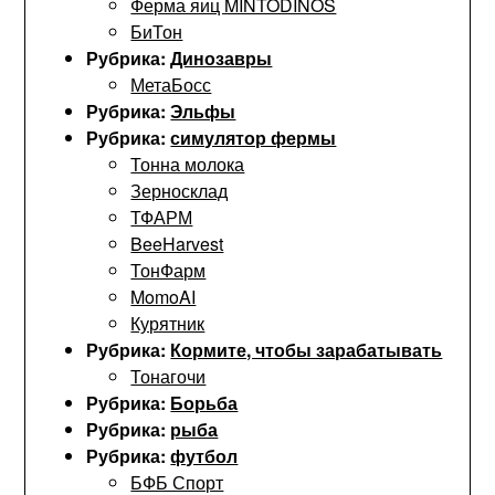
Ферма яиц MINTODINOS
БиТон
Рубрика:
Динозавры
МетаБосс
Рубрика:
Эльфы
Рубрика:
симулятор фермы
Тонна молока
Зерносклад
ТФАРМ
BeeHarvest
ТонФарм
MomoAI
Курятник
Рубрика:
Кормите, чтобы зарабатывать
Тонагочи
Рубрика:
Борьба
Рубрика:
рыба
Рубрика:
футбол
БФБ Спорт