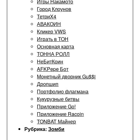
Игры Накамото
Город Клоунов
ТетриX4
АВАКОИН
Кликер VWS
Играть в ТОН
Основная карта
ТОННА РОЛЛ
НеБитКоин
AFKPepe Бот
Монетный дворник Gu$$i
Дропшип
Портфолио флагмана
Кукурузные битвы
Приложение Go!
Приложение Racoin
TONBAT Майнер
Рубрика:
Зомби