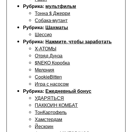
Рубрика:
мультфильм
Тонна $ Джерри
Собака-мутант
Рубрика:
Шахматы
Шессио
Рубрика:
Нажмите, чтобы заработать
X-АТОМЫ
Отряд Дунза
$NEKO Коробка
Мелония
CookieBitten
Игра с насосом
Рубрика:
Ежедневный бонус
УДАРЯТЬСЯ
ПАККОИН КОМБАТ
ТонКартофель
Хамстердам
Йескоин