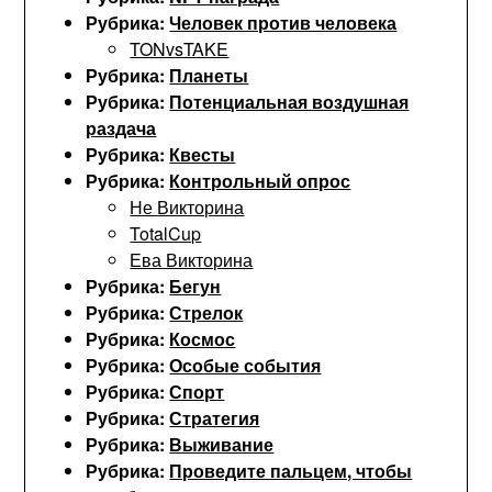
Рубрика:
Человек против человека
TONvsTAKE
Рубрика:
Планеты
Рубрика:
Потенциальная воздушная
раздача
Рубрика:
Квесты
Рубрика:
Контрольный опрос
Не Викторина
TotalCup
Ева Викторина
Рубрика:
Бегун
Рубрика:
Стрелок
Рубрика:
Космос
Рубрика:
Особые события
Рубрика:
Спорт
Рубрика:
Стратегия
Рубрика:
Выживание
Рубрика:
Проведите пальцем, чтобы