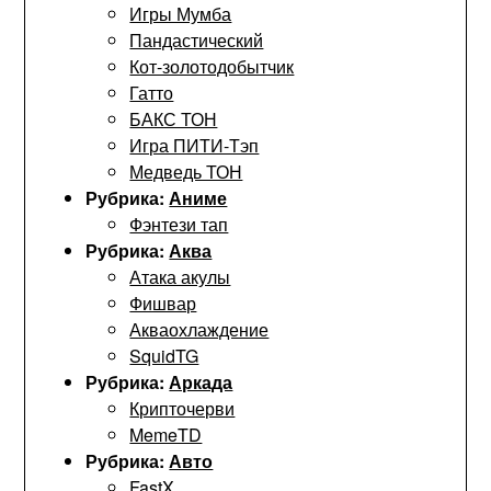
Игры Мумба
Пандастический
Кот-золотодобытчик
Гатто
БАКС ТОН
Игра ПИТИ-Тэп
Медведь ТОН
Рубрика:
Аниме
Фэнтези тап
Рубрика:
Аква
Атака акулы
Фишвар
Акваохлаждение
SquidTG
Рубрика:
Аркада
Крипточерви
MemeTD
Рубрика:
Авто
FastX