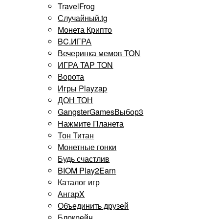
TravelFrog
Случайный.tg
Монета Крипто
BC.ИГРА
Вечеринка мемов TON
ИГРА TAP TON
Ворота
Игры Playzap
ДОН ТОН
GangsterGamesВыбор3
Нажмите Планета
Тон Титан
Монетные гонки
Будь счастлив
BIOM Play2Earn
Каталог игр
АнгарX
Объединить друзей
Блокрейн