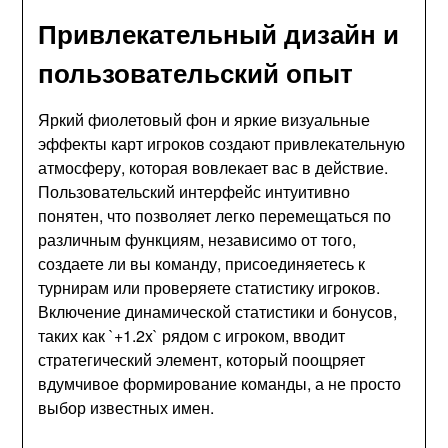
Привлекательный дизайн и
пользовательский опыт
Яркий фиолетовый фон и яркие визуальные
эффекты карт игроков создают привлекательную
атмосферу, которая вовлекает вас в действие.
Пользовательский интерфейс интуитивно
понятен, что позволяет легко перемещаться по
различным функциям, независимо от того,
создаете ли вы команду, присоединяетесь к
турнирам или проверяете статистику игроков.
Включение динамической статистики и бонусов,
таких как `+1.2x` рядом с игроком, вводит
стратегический элемент, который поощряет
вдумчивое формирование команды, а не просто
выбор известных имен.