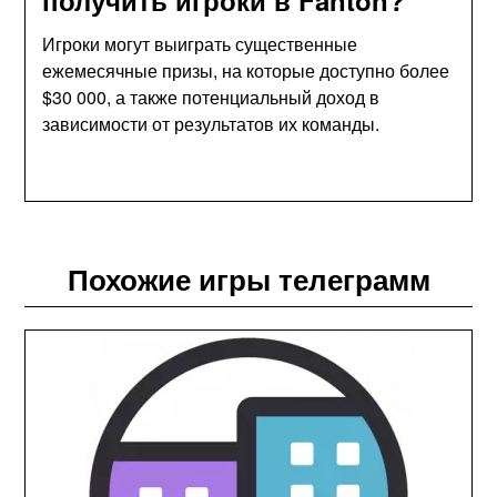
получить игроки в Fanton?
Игроки могут выиграть существенные
ежемесячные призы, на которые доступно более
$30 000, а также потенциальный доход в
зависимости от результатов их команды.
Похожие игры телеграмм