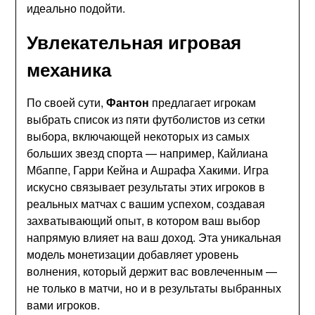
идеально подойти.
Увлекательная игровая
механика
По своей сути,
Фантон
предлагает игрокам
выбрать список из пяти футболистов из сетки
выбора, включающей некоторых из самых
больших звезд спорта — например, Кайлиана
Мбаппе, Гарри Кейна и Ашрафа Хакими. Игра
искусно связывает результаты этих игроков в
реальных матчах с вашим успехом, создавая
захватывающий опыт, в котором ваш выбор
напрямую влияет на ваш доход. Эта уникальная
модель монетизации добавляет уровень
волнения, который держит вас вовлеченным —
не только в матчи, но и в результаты выбранных
вами игроков.