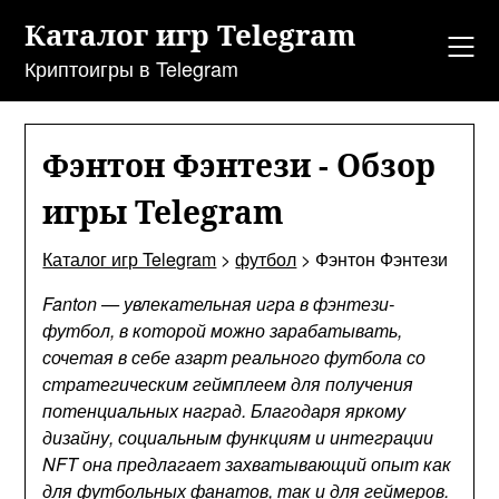
Перейти
Каталог игр Telegram
к
содержанию
Криптоигры в Telegram
Фэнтон Фэнтези - Обзор
игры Telegram
Каталог игр Telegram
>
футбол
>
Фэнтон Фэнтези
Fanton — увлекательная игра в фэнтези-
футбол, в которой можно зарабатывать,
сочетая в себе азарт реального футбола со
стратегическим геймплеем для получения
потенциальных наград. Благодаря яркому
дизайну, социальным функциям и интеграции
NFT она предлагает захватывающий опыт как
для футбольных фанатов, так и для геймеров.