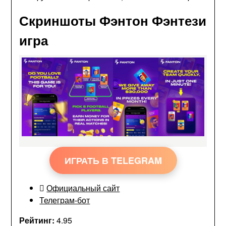
Скриншоты Фэнтон Фэнтези
игра
ИГРАТЬ В TELEGRAM
Официальный сайт
Телеграм-бот
Рейтинг:
4.95