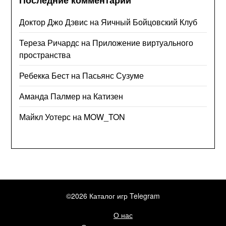
Последние комментарии
Доктор Джо Дэвис
на
Яичный Бойцовский Клуб
Тереза Ричардс
на
Приложение виртуального
пространства
Ребекка Бест
на
Пасьянс Сузуме
Аманда Палмер
на
Катизен
Майкл Уотерс
на
MOW_TON
©2026 Каталог игр Telegram
О нас