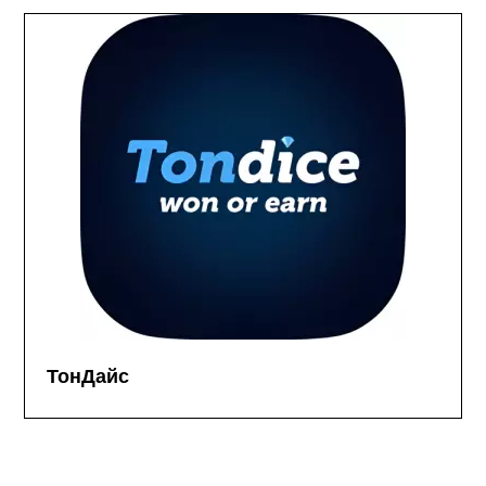
ТонДайс