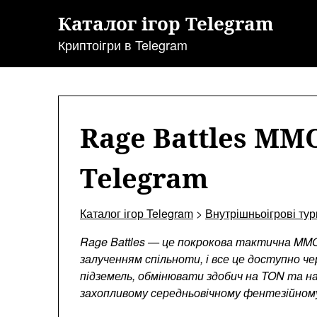
Перейти
Каталог ігор Telegram
до
змісту
Криптоігри в Telegram
Rage Battles MM
Telegram
Каталог ігор Telegram
>
Внутрішньоігрові тур
Rage Battles — це покрокова тактична MMO
залученням спільноти, і все це доступно че
підземель, обмінювати здобич на TON та 
захопливому середньовічному фентезійному