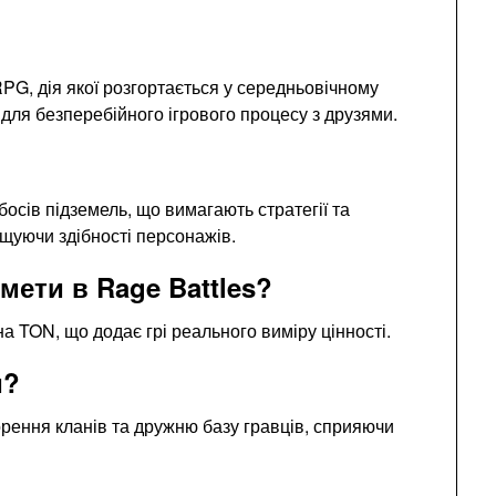
G, дія якої розгортається у середньовічному
 для безперебійного ігрового процесу з друзями.
босів підземель, що вимагають стратегії та
щуючи здібності персонажів.
ети в Rage Battles?
а TON, що додає грі реального виміру цінності.
и?
орення кланів та дружню базу гравців, сприяючи