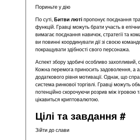
Пориньте у дію
По суті,
Битви люті
пропонує поєднання тра
функцій. Гравці можуть брати участь в епічни
вимагає поєднання навичок, стратегії та ко
ви повинні координувати дії зі своєю команд
покращувати здібності свого персонажа.
Аспект збору здобичі особливо захопливий, ос
Кожна перемога приносить задоволення, а аз
додаткового рівня мотивації. Однак, що спра
система ринкової торгівлі. Гравці можуть об
потенційно скорочуючи розрив між ігровою т
цікавиться криптовалютою.
Цілі та завдання #
Зійти до слави