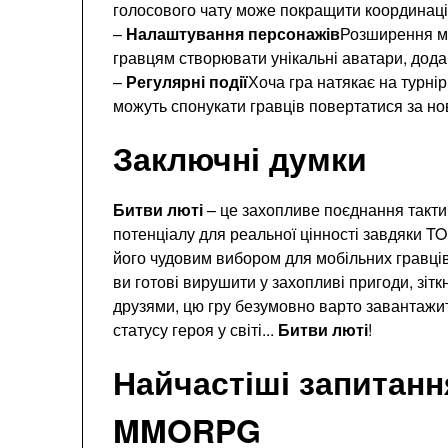
голосового чату може покращити координаці
–
Налаштування персонажів
Розширення м
гравцям створювати унікальні аватари, дода
–
Регулярні події
Хоча гра натякає на турнір
можуть спонукати гравців повертатися за но
Заключні думки
Битви люті
– це захопливе поєднання такти
потенціалу для реальної цінності завдяки TO
його чудовим вибором для мобільних гравц
ви готові вирушити у захопливі пригоди, зітк
друзями, цю гру безумовно варто завантажит
статусу героя у світі...
Битви люті
!
Найчастіші запитання
MMORPG