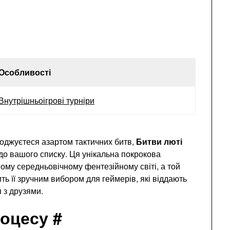
Особливості
Внутрішньоігрові турніри
лоджуєтеся азартом тактичних битв,
Битви люті
 до вашого списку. Ця унікальна покрокова
му середньовічному фентезійному світі, а той
ть її зручним вибором для геймерів, які віддають
 з друзями.
роцесу #