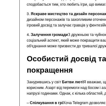
сподобається тим, хто любить ігри, що вима
3.
Яскраве мистецтво та дизайн персонаж
дизайном персонажів та захопливим оточенн
ігровий досвід та залучає гравців у фентезійн
4.
Залучення громади
З дружньою та чуйно
соціальний аспект, який може покращити ва
об'єднання може призвести до тривалої друж
Особистий досвід та
покращення
Занурившись у світ
Битви люті
Я вважаю, щ
корисним. Азарт від перемоги над босом і аз
напрузі годинами. Однак, є кілька областей, 
–
Спілкування в грі
Хоча Telegram дозволяє 