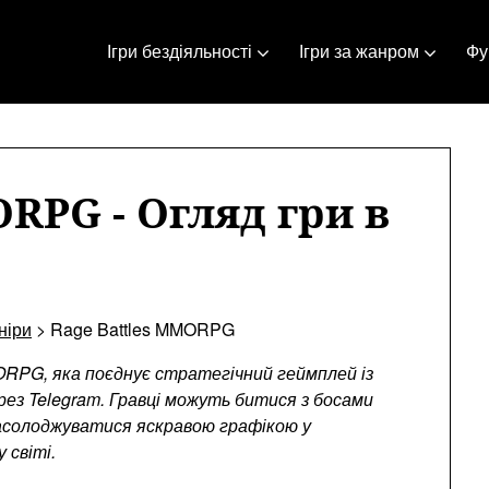
Ігри бездіяльності
Ігри за жанром
Фун
ORPG - Огляд гри в
ніри
>
Rage Battles MMORPG
RPG, яка поєднує стратегічний геймплей із
рез Telegram. Гравці можуть битися з босами
насолоджуватися яскравою графікою у
 світі.