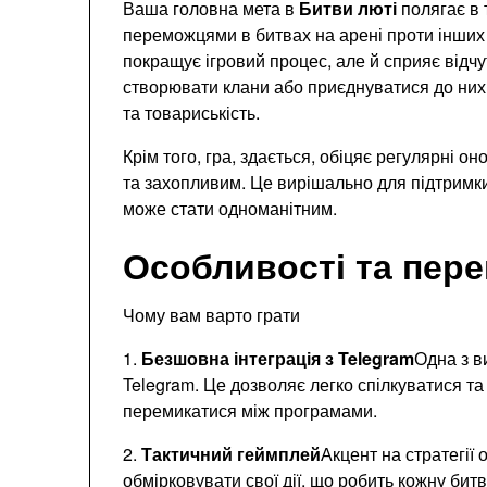
Ваша головна мета в
Битви люті
полягає в 
переможцями в битвах на арені проти інших
покращує ігровий процес, але й сприяє відчу
створювати клани або приєднуватися до них
та товариськість.
Крім того, гра, здається, обіцяє регулярні о
та захопливим. Це вирішально для підтримки 
може стати одноманітним.
Особливості та пере
Чому вам варто грати
1.
Безшовна інтеграція з Telegram
Одна з в
Telegram. Це дозволяє легко спілкуватися та 
перемикатися між програмами.
2.
Тактичний геймплей
Акцент на стратегії
обмірковувати свої дії, що робить кожну би