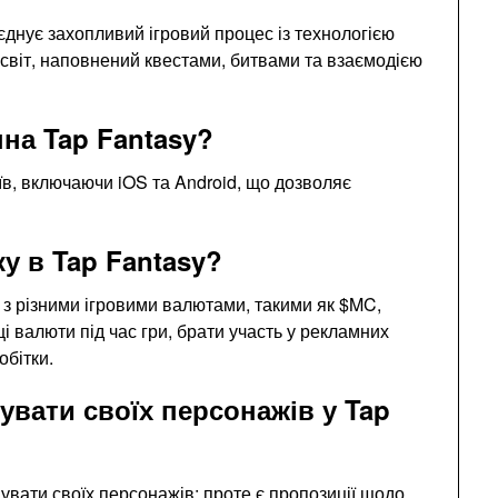
днує захопливий ігровий процес із технологією
світ, наповнений квестами, битвами та взаємодією
на Tap Fantasy?
їв, включаючи iOS та Android, що дозволяє
у в Tap Fantasy?
 з різними ігровими валютами, такими як $MC,
і валюти під час гри, брати участь у рекламних
обітки.
увати своїх персонажів у Tap
увати своїх персонажів; проте є пропозиції щодо