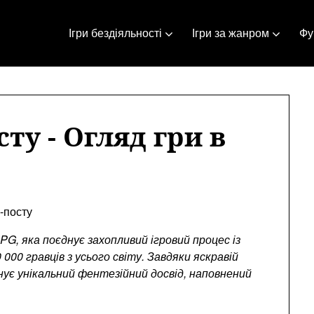
Ігри бездіяльності
Ігри за жанром
Фун
сту - Огляд гри в
п-посту
G, яка поєднує захопливий ігровий процес із
000 гравців з усього світу. Завдяки яскравій
нує унікальний фентезійний досвід, наповнений