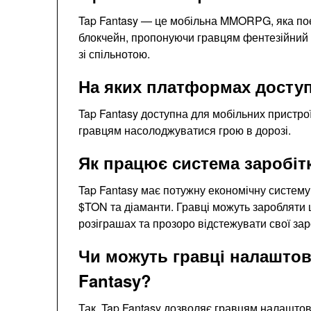
Tap Fantasy — це мобільна MMORPG, яка поє
блокчейн, пропонуючи гравцям фентезійний 
зі спільнотою.
На яких платформах доступ
Tap Fantasy доступна для мобільних пристро
гравцям насолоджуватися грою в дорозі.
Як працює система заробітк
Tap Fantasy має потужну економічну систему
$TON та діаманти. Гравці можуть заробляти ц
розіграшах та прозоро відстежувати свої зар
Чи можуть гравці налаштов
Fantasy?
Так, Tap Fantasy дозволяє гравцям налаштов