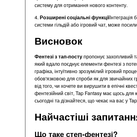
систему для отримання нового контенту.
4.
Розширені соціальні функції
Інтеграція 
системи гільдій або ігровий чат, може посили
Висновок
Фентезі з тап-посту
пропонує захопливий т
який вдало поєднує елементи фентезі з пот
графіка, інтуїтивно зрозумілий ігровий процес
обов'язковою для спроби як для звичайних гр
від того, чи хочете ви вирушити в епічні кве
фентезійний світ, Tap Fantasy має щось для
сьогодні та дізнайтеся, що чекає на вас у Ta
Найчастіші запитанн
Що таке степ-фентезі?