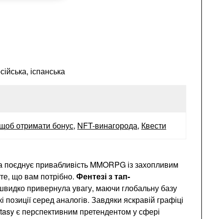
сійська, іспанська
, щоб отримати бонус
,
NFT-винагорода
,
Квести
ка поєднує привабливість MMORPG із захопливим
 те, що вам потрібно.
Фентезі з тап-
 швидко привернула увагу, маючи глобальну базу
і позиції серед аналогів. Завдяки яскравій графіці
ntasy є перспективним претендентом у сфері