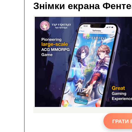
Знімки екрана Фентез
ГРАТИ 