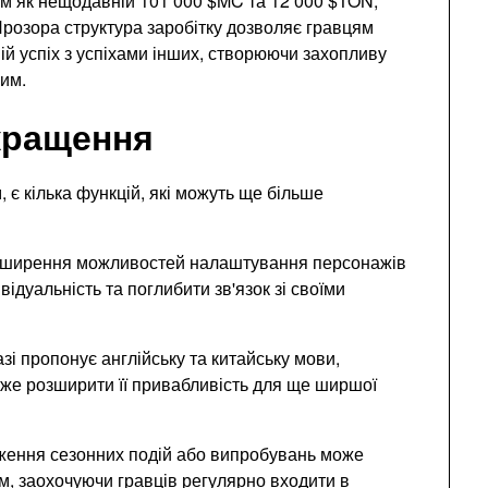
м як нещодавній 101 000 $MC та 12 000 $TON,
 Прозора структура заробітку дозволяє гравцям
ій успіх з успіхами інших, створюючи захопливу
вим.
кращення
 є кілька функцій, які можуть ще більше
ширення можливостей налаштування персонажів
дуальність та поглибити зв'язок зі своїми
зі пропонує англійську та китайську мови,
оже розширити її привабливість для ще ширшої
ення сезонних подій або випробувань може
м, заохочуючи гравців регулярно входити в