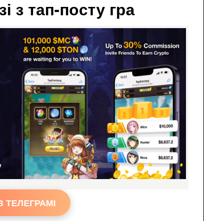
і з тап-посту гра
В ТЕЛЕГРАМІ