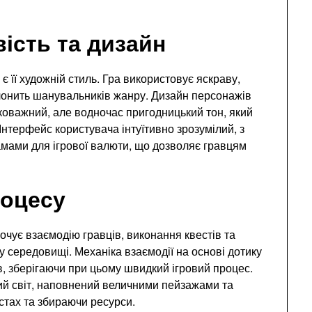
ість та дизайн
є її художній стиль. Гра використовує яскраву,
олонить шанувальників жанру. Дизайн персонажів
коважний, але водночас пригодницький тон, який
 Інтерфейс користувача інтуїтивно зрозумілий, з
амами для ігрової валюти, що дозволяє гравцям
роцесу
очує взаємодію гравців, виконання квестів та
 середовищі. Механіка взаємодії на основі дотику
в, зберігаючи при цьому швидкий ігровий процес.
ий світ, наповнений величними пейзажами та
стах та збираючи ресурси.