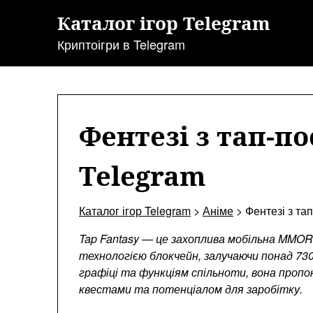
Перейти
Каталог ігор Telegram
до
змісту
Криптоігри в Telegram
Фентезі з тап-по
Telegram
Каталог ігор Telegram
>
Аніме
>
Фентезі з та
Tap Fantasy — це захоплива мобільна MMORP
технологією блокчейн, залучаючи понад 730 
графіці та функціям спільноти, вона пропо
квестами та потенціалом для заробітку.