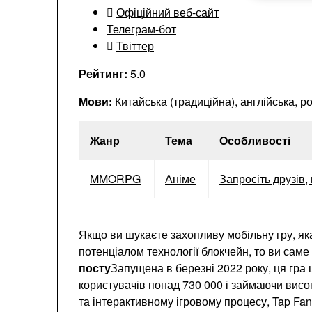
Офіційний веб-сайт
Телеграм-бот
Твіттер
Рейтинг:
5.0
Мови:
Китайська (традиційна), англійська, ро
Жанр
Тема
Особливості
MMORPG
Аніме
Запросіть друзів
Якщо ви шукаєте захопливу мобільну гру, я
потенціалом технології блокчейн, то ви саме
посту
Запущена в березні 2022 року, ця гра
користувачів понад 730 000 і займаючи висок
та інтерактивному ігровому процесу, Tap Fa