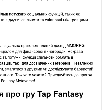
більш потужних соціальних функцій, таких як
ти відчуття спільноти та співпраці між гравцями.
а візуально приголомшливий досвід MMORPG,
енціалом для фінансової винагороди. Яскрава
 та потужні функції спільноти роблять її
авців, так і для досвідчених ветеранів. Незалежно
сти, змагатися з друзями чи досліджувати барвистий
 кожного. Тож чого чекати? Приєднуйтесь до пригод
p Fantasy Metaverse!
я про гру Tap Fantasy