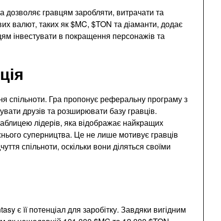
ка дозволяє гравцям заробляти, витрачати та
вих валют, таких як $MC, $TON та діаманти, додає
цям інвестувати в покращення персонажів та
ція
ня спільноти. Гра пропонує реферальну програму з
увати друзів та розширювати базу гравців.
аблицею лідерів, яка відображає найкращих
ужнього суперництва. Це не лише мотивує гравців
чуття спільноти, оскільки вони діляться своїми
asy є її потенціал для заробітку. Завдяки вигідним