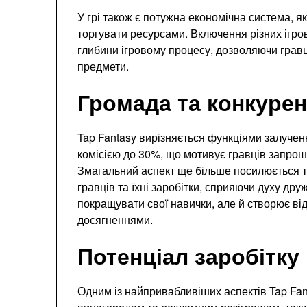
У грі також є потужна економічна система, я
торгувати ресурсами. Включення різних ігро
глибини ігровому процесу, дозволяючи грав
предмети.
Громада та конкурен
Tap Fantasy вирізняється функціями залучен
комісією до 30%, що мотивує гравців запрош
Змагальний аспект ще більше посилюється т
гравців та їхні заробітки, сприяючи духу др
покращувати свої навички, але й створює від
досягненнями.
Потенціал заробітку
Одним із найпривабливіших аспектів Tap Fant