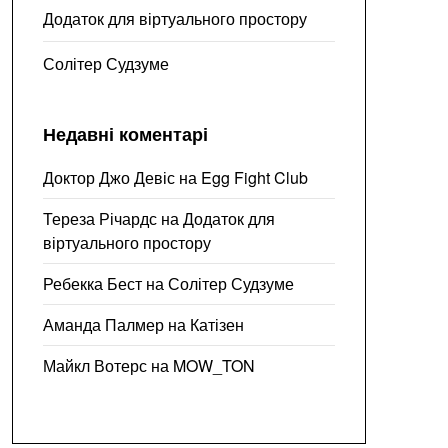
Додаток для віртуального простору
Солітер Судзуме
Недавні коментарі
Доктор Джо Девіс
на
Egg Fight Club
Тереза Річардс
на
Додаток для
віртуального простору
Ребекка Бест
на
Солітер Судзуме
Аманда Палмер
на
Катізен
Майкл Вотерс
на
MOW_TON