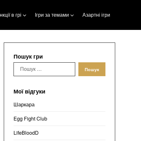
кції в грі
Ігри за темами
Азартні ігри
Пошук гри
Пошук:
Мої відгуки
Шаркара
Egg Fight Club
LifeBloodD