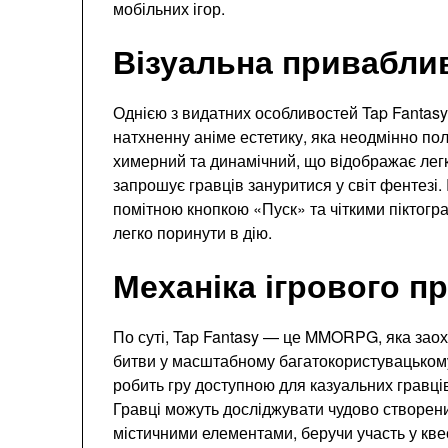
мобільних ігор.
Візуальна приваблив
Однією з видатних особливостей Tap Fantasy 
натхненну аніме естетику, яка неодмінно п
химерний та динамічний, що відображає лег
запрошує гравців зануритися у світ фентезі.
помітною кнопкою «Пуск» та чіткими піктогр
легко поринути в дію.
Механіка ігрового п
По суті, Tap Fantasy — це MMORPG, яка заох
битви у масштабному багатокористувацькому
робить гру доступною для казуальних гравці
Гравці можуть досліджувати чудово створен
містичними елементами, беручи участь у кве