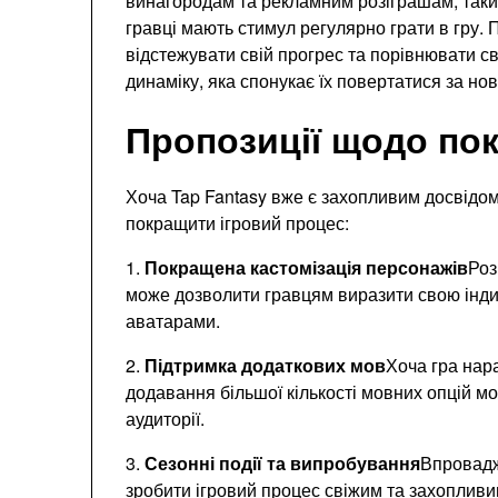
винагородам та рекламним розіграшам, таки
гравці мають стимул регулярно грати в гру.
відстежувати свій прогрес та порівнювати св
динаміку, яка спонукає їх повертатися за но
Пропозиції щодо по
Хоча Tap Fantasy вже є захопливим досвідом,
покращити ігровий процес:
1.
Покращена кастомізація персонажів
Роз
може дозволити гравцям виразити свою індиві
аватарами.
2.
Підтримка додаткових мов
Хоча гра нара
додавання більшої кількості мовних опцій м
аудиторії.
3.
Сезонні події та випробування
Впровадж
зробити ігровий процес свіжим та захопливи