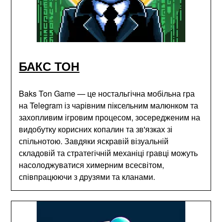
БАКС ТОН
Baks Ton Game — це ностальгічна мобільна гра
на Telegram із чарівним піксельним малюнком та
захопливим ігровим процесом, зосередженим на
видобутку корисних копалин та зв'язках зі
спільнотою. Завдяки яскравій візуальній
складовій та стратегічній механіці гравці можуть
насолоджуватися химерним всесвітом,
співпрацюючи з друзями та кланами.