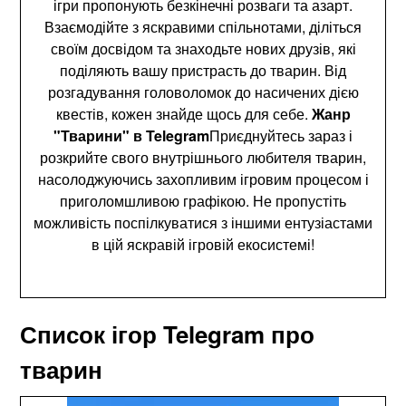
ігри пропонують безкінечні розваги та азарт.
Взаємодійте з яскравими спільнотами, діліться
своїм досвідом та знаходьте нових друзів, які
поділяють вашу пристрасть до тварин. Від
розгадування головоломок до насичених дією
квестів, кожен знайде щось для себе.
Жанр
"Тварини" в Telegram
Приєднуйтесь зараз і
розкрийте свого внутрішнього любителя тварин,
насолоджуючись захопливим ігровим процесом і
приголомшливою графікою. Не пропустіть
можливість поспілкуватися з іншими ентузіастами
в цій яскравій ігровій екосистемі!
Список ігор Telegram про
тварин