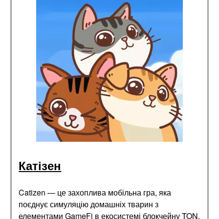
Катізен
Catizen — це захоплива мобільна гра, яка
поєднує симуляцію домашніх тварин з
елементами GameFi в екосистемі блокчейну TON.