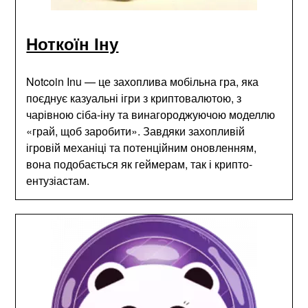
Ноткоїн Іну
Notcoin Inu — це захоплива мобільна гра, яка
поєднує казуальні ігри з криптовалютою, з
чарівною сіба-іну та винагороджуючою моделлю
«грай, щоб заробити». Завдяки захопливій
ігровій механіці та потенційним оновленням,
вона подобається як геймерам, так і крипто-
ентузіастам.