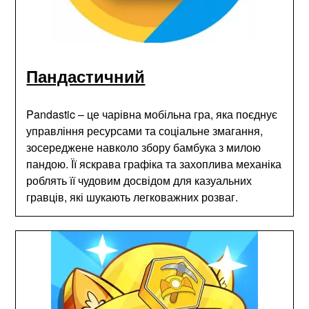
Пандастичний
Pandastic – це чарівна мобільна гра, яка поєднує
управління ресурсами та соціальне змагання,
зосереджене навколо збору бамбука з милою
пандою. Її яскрава графіка та захоплива механіка
роблять її чудовим досвідом для казуальних
гравців, які шукають легковажних розваг.