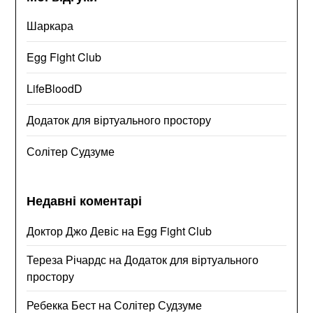
Шаркара
Egg Fight Club
LifeBloodD
Додаток для віртуального простору
Солітер Судзуме
Недавні коментарі
Доктор Джо Девіс
на
Egg Fight Club
Тереза Річардс
на
Додаток для віртуального
простору
Ребекка Бест
на
Солітер Судзуме