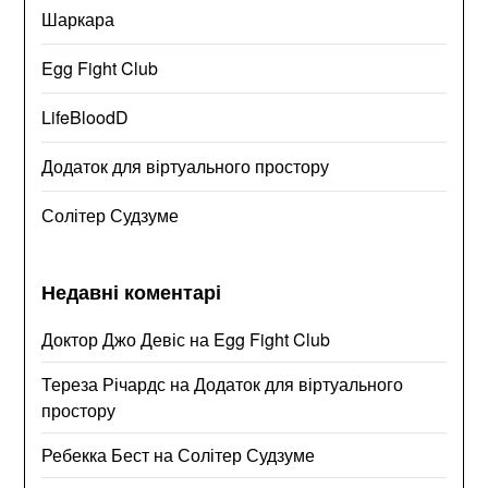
Шаркара
Egg Fight Club
LifeBloodD
Додаток для віртуального простору
Солітер Судзуме
Недавні коментарі
Доктор Джо Девіс
на
Egg Fight Club
Тереза Річардс
на
Додаток для віртуального
простору
Ребекка Бест
на
Солітер Судзуме