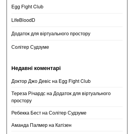
Egg Fight Club
LifeBloodD
Додаток для віртуального простору
Солітер Судзуме
Недавні коментарі
Доктор Джо Девіс
на
Egg Fight Club
Тереза Річардс
на
Додаток для віртуального
простору
Ребекка Бест
на
Солітер Судзуме
Аманда Палмер
на
Катізен