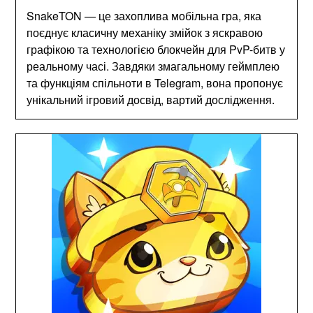
SnakeTON — це захоплива мобільна гра, яка
поєднує класичну механіку змійок з яскравою
графікою та технологією блокчейн для PvP-битв у
реальному часі. Завдяки змагальному геймплею
та функціям спільноти в Telegram, вона пропонує
унікальний ігровий досвід, вартий дослідження.