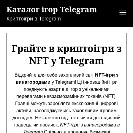
Перейти
Каталог ігор Telegram
до
змісту
Криптоігри в Telegram
Грайте в криптоігри з
NFT у Telegram
Відкрийте для себе захопливий світ
NFT-ігри з
винагородами
у Telegram! Ці інноваційні ігри
поєднують азарт від ігор з унікальними
перевагами невзаємозамінних токенів (NFT).
Гравці можуть заробляти ексклюзивні цифрові
активи, насолоджуючись захопливим ігровим
досвідом. Незалежно від того, чи ви досвідчений
гравець, чи новачок,
NFT-ігри з винагородами в
Telegram
Спільнота пропонує безмежні