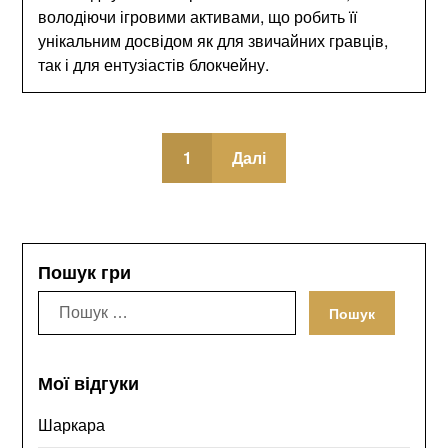
володіючи ігровими активами, що робить її
унікальним досвідом як для звичайних гравців,
так і для ентузіастів блокчейну.
1
Далі
Пошук гри
Пошук:
Мої відгуки
Шаркара