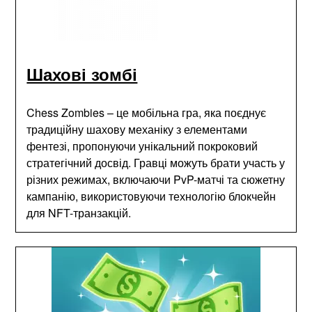
Шахові зомбі
Chess Zombies – це мобільна гра, яка поєднує
традиційну шахову механіку з елементами
фентезі, пропонуючи унікальний покроковий
стратегічний досвід. Гравці можуть брати участь у
різних режимах, включаючи PvP-матчі та сюжетну
кампанію, використовуючи технологію блокчейн
для NFT-транзакцій.