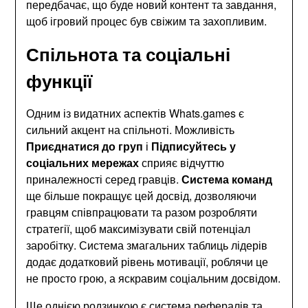
передбачає, що буде новий контент та завдання,
щоб ігровий процес був свіжим та захопливим.
Спільнота та соціальні
функції
Одним із видатних аспектів Whats.games є
сильний акцент на спільноті. Можливість
Приєднатися до груп
і
Підписуйтесь у
соціальних мережах
сприяє відчуттю
приналежності серед гравців.
Система команд
ще більше покращує цей досвід, дозволяючи
гравцям співпрацювати та разом розробляти
стратегії, щоб максимізувати свій потенціал
заробітку. Система змагальних таблиць лідерів
додає додатковий рівень мотивації, роблячи це
не просто грою, а яскравим соціальним досвідом.
Ще однією родзинкою є система рефералів та