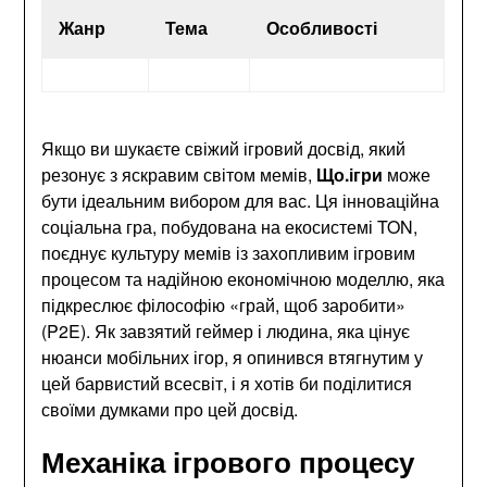
Жанр
Тема
Особливості
Якщо ви шукаєте свіжий ігровий досвід, який
резонує з яскравим світом мемів,
Що.ігри
може
бути ідеальним вибором для вас. Ця інноваційна
соціальна гра, побудована на екосистемі TON,
поєднує культуру мемів із захопливим ігровим
процесом та надійною економічною моделлю, яка
підкреслює філософію «грай, щоб заробити»
(P2E). Як завзятий геймер і людина, яка цінує
нюанси мобільних ігор, я опинився втягнутим у
цей барвистий всесвіт, і я хотів би поділитися
своїми думками про цей досвід.
Механіка ігрового процесу