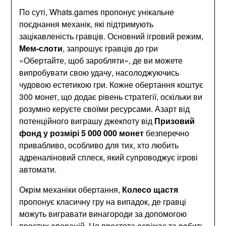
По суті, Whats.games пропонує унікальне
поєднання механік, які підтримують
зацікавленість гравців. Основний ігровий режим,
Мем-слоти
, запрошує гравців до гри
«Обертайте, щоб заробляти», де ви можете
випробувати свою удачу, насолоджуючись
чудовою естетикою гри. Кожне обертання коштує
300 монет, що додає рівень стратегії, оскільки ви
розумно керуєте своїми ресурсами. Азарт від
потенційного виграшу джекпоту від
Призовий
фонд у розмірі 5 000 000 монет
безперечно
привабливо, особливо для тих, хто любить
адреналіновий сплеск, який супроводжує ігрові
автомати.
Окрім механіки обертання,
Колесо щастя
пропонує класичну гру на випадок, де гравці
можуть вигравати винагороди за допомогою
простих операцій. Ця простота освіжає та робить