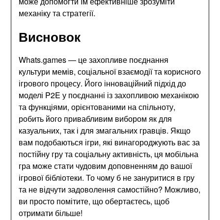
може допомогти їм ефективніше зрозуміти
механіку та стратегії.
Висновок
Whats.games — це захопливе поєднання
культури мемів, соціальної взаємодії та корисного
ігрового процесу. Його інноваційний підхід до
моделі P2E у поєднанні із захопливою механікою
та функціями, орієнтованими на спільноту,
робить його привабливим вибором як для
казуальних, так і для змагальних гравців. Якщо
вам подобаються ігри, які винагороджують вас за
постійну гру та соціальну активність, ця мобільна
гра може стати чудовим доповненням до вашої
ігрової бібліотеки. То чому б не зануритися в гру
та не відчути задоволення самостійно? Можливо,
ви просто помітите, що обертаєтесь, щоб
отримати більше!