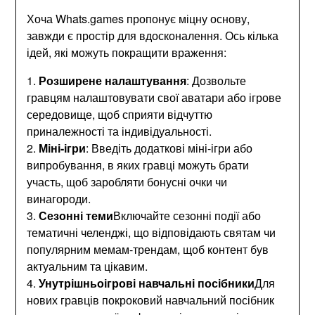
Хоча Whats.games пропонує міцну основу,
завжди є простір для вдосконалення. Ось кілька
ідей, які можуть покращити враження:
1.
Розширене налаштування
: Дозвольте
гравцям налаштовувати свої аватари або ігрове
середовище, щоб сприяти відчуттю
приналежності та індивідуальності.
2.
Міні-ігри
: Введіть додаткові міні-ігри або
випробування, в яких гравці можуть брати
участь, щоб заробляти бонусні очки чи
винагороди.
3.
Сезонні теми
Включайте сезонні події або
тематичні челенджі, що відповідають святам чи
популярним мемам-трендам, щоб контент був
актуальним та цікавим.
4.
Унутрішньоігрові навчальні посібники
Для
нових гравців покроковий навчальний посібник