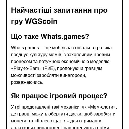
Найчастіші запитання про
гру WGScoin
Що таке Whats.games?
Whats.games — це мобільна соціальна гра, яка
поєднує культуру мемів із захопливим ігровим
процесом та потужною економічною моделлю
«Play-to-Earn» (P2E), пропонуючи гравцям
можливості заробляти винагороди,
розважаючись.
Як працює ігровий процес?
У грі представлені такі механіки, як «Мем-слоти»,
де гравці можуть обертати диски, щоб заробляти
монети, та «Колесо щастя» для отримання
додаткових винагород. Гравці керують своїми