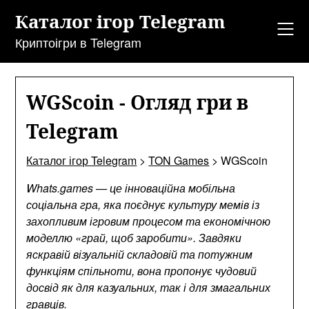
Перейти
Каталог ігор Telegram
до
змісту
Криптоігри в Telegram
WGScoin - Огляд гри в
Telegram
Каталог ігор Telegram
>
TON Games
>
WGScoin
Whats.games — це інноваційна мобільна
соціальна гра, яка поєднує культуру мемів із
захопливим ігровим процесом та економічною
моделлю «грай, щоб заробити». Завдяки
яскравій візуальній складовій та потужним
функціям спільноти, вона пропонує чудовий
досвід як для казуальних, так і для змагальних
гравців.