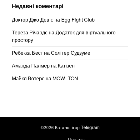
Недавні коментарі
Доктор Джо Девіс
на
Egg Fight Club
Тереза Річардс
на
Додаток для віртуального
простору
Ребекка Бест
на
Солітер Судзуме
Аманда Палмер
на
Катізен
Майкл Вотерс
на
MOW_TON
©2026 Каталог ігор Telegram
Про нас