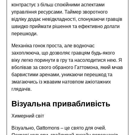
контрастує з більш спокійними аспектами
управління ресурсами. Таймер зворотного
відліку додає невідкладності, спонукаючи гравців
швидко приймати рішення та ефективно долати
перешкоди.
Механіка гонок проста, але водночас
захоплююча, що дозволяє гравцям будь-якого
віку легко поринути в гру та насолодитися нею. Я
вболівав за свого обраного Гаттомона, який мчав
барвистими аренами, уникаючи перешкод та
змагаючись із жвавим натовпом ажіотажних
глядачів.
Візуальна привабливість
Химерний світ
Візуально, Gattomons – це свято для очей.
Яскраві кольори, грайливий дизайн персонажів