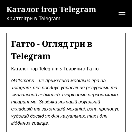
Перейти
Каталог ігор Telegram
до
змісту
Криптоігри в Telegram
Гатто - Огляд гри в
Telegram
Каталог ігор Telegram
>
Тварини
>
Гатто
Gattomons – це примхлива мобільна гра на
Telegram, яка поєднує управління ресурсами та
змагальний геймплей з чарівними персонажами-
тваринами. Завдяки яскравій візуальній
складовій та захопливій механіці, вона пропонує
чудовий досвід як для казуальних, так і для
відданих гравців.