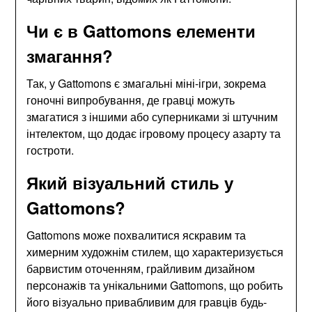
Чи є в Gattomons елементи
змагання?
Так, у Gattomons є змагальні міні-ігри, зокрема
гоночні випробування, де гравці можуть
змагатися з іншими або суперниками зі штучним
інтелектом, що додає ігровому процесу азарту та
гостроти.
Який візуальний стиль у
Gattomons?
Gattomons може похвалитися яскравим та
химерним художнім стилем, що характеризується
барвистим оточенням, грайливим дизайном
персонажів та унікальними Gattomons, що робить
його візуально привабливим для гравців будь-