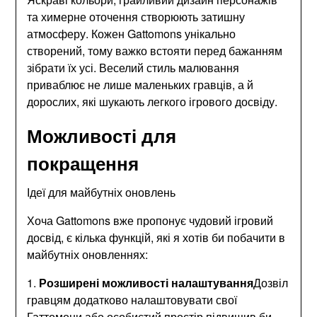
та химерне оточення створюють затишну
атмосферу. Кожен Gattomons унікально
створений, тому важко встояти перед бажанням
зібрати їх усі. Веселий стиль малювання
приваблює не лише маленьких гравців, а й
дорослих, які шукають легкого ігрового досвіду.
Можливості для
покращення
Ідеї для майбутніх оновлень
Хоча Gattomons вже пропонує чудовий ігровий
досвід, є кілька функцій, які я хотів би побачити в
майбутніх оновленнях:
1.
Розширені можливості налаштування
Дозвіл
гравцям додатково налаштовувати свої
Гаттомони або особистий простір підвищив би