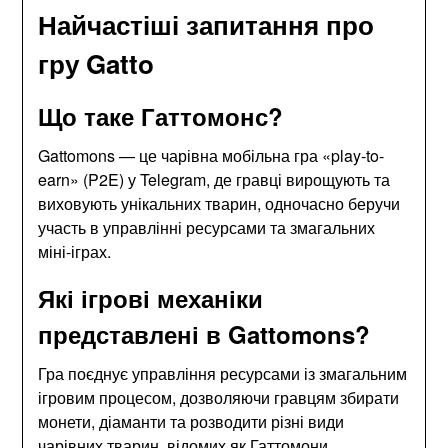
Найчастіші запитання про
гру Gatto
Що таке Гаттомонс?
Gattomons — це чарівна мобільна гра «play-to-
earn» (P2E) у Telegram, де гравці вирощують та
виховують унікальних тварин, одночасно беручи
участь в управлінні ресурсами та змагальних
міні-іграх.
Які ігрові механіки
представлені в Gattomons?
Гра поєднує управління ресурсами із змагальним
ігровим процесом, дозволяючи гравцям збирати
монети, діаманти та розводити різні види
чарівних тварин, відомих як Гаттомони.