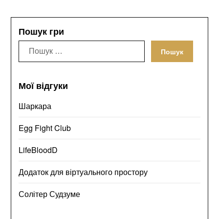
Пошук гри
Пошук:
Мої відгуки
Шаркара
Egg Fight Club
LifeBloodD
Додаток для віртуального простору
Солітер Судзуме