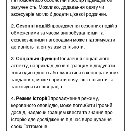
залученість. Можливо, додавання одягу чи
аксесуарів могло б додати цікавої родзинки.
2.
Сезонні події
Впровадження сезонних подій з
обмеженими за часом випробуваннями та
ексклюзивними нагородами може підтримувати
активність та ентузіазм спільноти.
3.
Соціальні функції
Посилення соціального
аспекту, наприклад, дозвіл гравцям відвідувати
зони один одного або змагатися в кооперативних
завданнях, може сприяти почуттю спільноти та
заохочувати співпрацю.
4.
Режим історії
Впровадження режиму,
керованого оповіддю, може поглибити ігровий
досвід, надаючи гравцям квести та знання про
історію для дослідження під час вирощування
своїх Гаттомонів.