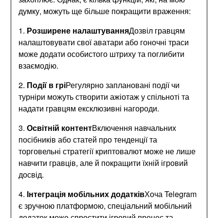
думку, можуть ще більше покращити враження:
1.
Розширене налаштування
Дозвіл гравцям
налаштовувати свої аватари або гоночні траси
може додати особистого штриху та поглибити
взаємодію.
2.
Події в грі
Регулярно заплановані події чи
турніри можуть створити ажіотаж у спільноті та
надати гравцям ексклюзивні нагороди.
3.
Освітній контент
Включення навчальних
посібників або статей про тенденції та
торговельні стратегії криптовалют може не лише
навчити гравців, але й покращити їхній ігровий
досвід.
4.
Інтеграція мобільних додатків
Хоча Telegram
є зручною платформою, спеціальний мобільний
додаток може спростити ігровий процес та