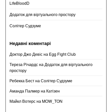
LifeBloodD
Додаток для віртуального простору
Солітер Судзуме
Недавні коментарі
Доктор Джо Девіс
на
Egg Fight Club
Тереза Річардс
на
Додаток для віртуального
простору
Ребекка Бест
на
Солітер Судзуме
Аманда Палмер
на
Катізен
Майкл Вотерс
на
MOW_TON