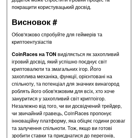
покращити користувацький досвід.
Висновок #
Обов'язково спробуйте для геймерів та
криптоентузіастів
CoinRaces на TON
виділяється як захопливий
ігровий досвід, який успішно поєднує світ
криптовалюти та змагальних ігор. Його
захоплива механіка, функції, орієнтовані на
спільноту, та потенціал для значних винагород
роблять його обов'язковим для всіх, хто хоче
зануритися у захопливий світ криптоігор.
Незалежно від того, чи ви досвідчений трейдер,
чи звичайний гравець, CoinRaces пропонує
інноваційну платформу, яка обіцяє години розваг
та залучення спільноти. Тож, якщо ви готові
зробити ставки та приєднатися до перегонів,