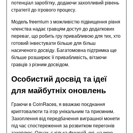
потенціал заробітку, додаючи захопливий рівень
стратегії до ігрового процесу.
Модель freemium з можливістю підвищення рівня
членства надає гравцям доступ до додаткових
переваг, що робить гру привабливою для тих, хто
готовий інвестувати більше для більш
насиченого досвіду. Багатомовна підтримка ще
більше розширює її привабливість, вітаючи
гравців з різним досвідом.
Особистий досвід та ідеї
для майбутніх оновлень
Граючи в CoinRaces, я вважаю поєднання
криптовалюти та ігор унікальним та приємним.
Захоплення від передбачення виграшної монети
під час спостереження за розвитком перегонів
захоплює. Однак, є кілька функцій, які, на мою