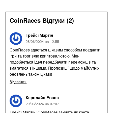
CoinRaces Відгуки (2)
Трейсі Мартін
28/06/2024 на 12:55
CoinRaces здається цікавим способом поєднати
ігри та торгівлю криптовалютою. Мені
подобається ідея передбачати переможців та
змагатися з іншими. Пропозиції щодо майбутніх
оновлень також цікаві!
Відповіcти
Керолайн Еванс
29/06/2024 на 07:07
Трейсі Мартін: CoinRaces звучить як круте