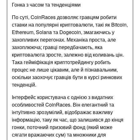
Гонка з часом та тенденціями
По суті, CoinRaces дозволяє гравцям робити
ставки на популярні криптовалюти, такі як Bitcoin,
Ethereum, Solana та Dogecoin, змагаючись у
захопливих перегонах. Механіка проста, але
захоплююча; гравці передбачають, яка
криптовалюта зросте, залежно від коливань цін.
Така гейміфікація криптотрейдингу робить
процес не лише цікавим, але й пізнавальним,
оскільки заохочує гравців бути в курсі ринкових
тенденцій.
Інтерфейс користувача є однією з видатних
особливостей CoinRaces. Він елегантний та
інтуїтивно зрозумілий, відображає важливу
інформацію, таку як час, що залишився до кінця
гонки, поточний призовий фонд (який може
сягати вражаючих сум) та множники для