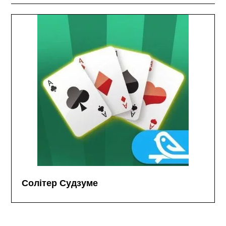
Солітер Судзуме