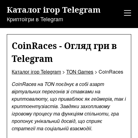
Перейти
Каталог ігор Telegram
до
змісту
Криптоігри в Telegram
CoinRaces - Огляд гри в
Telegram
Каталог ігор Telegram
>
TON Games
>
CoinRaces
CoinRaces на TON поєднує в собі азарт
віртуальних перегонів зі ставками на
криптовалюту, що приваблює як геймерів, так і
криптоентузіастів. Завдяки захопливому
ігровому процесу та функціям спільноти, гра
пропонує унікальний досвід, що сприяє
стратегії та соціальній взаємодії.