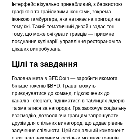
Інтерфейс візуально привабливий, з барвистою
графікою та грайливими іконками, зокрема
іконкою гамбургера, яка натякає на пригоди на
тему їжі. Такий тематичний дизайн задає тон
тому, що може очікувати гравців — приємне
поєднання кулінарії, управління рестораном та
цікавих випробувань.
Цілі та завдання
Головна мета в BFDCoin — заробити якомога
більше токенів $BFD. Гравці можуть
приєднуватися до команд, підключених до
каналів Telegram, підніматися в таблицях лідерів
та змагатися за нагороди. Гра заохочує соціальну
взаємодію, дозволяючи гравцям запрошувати
друзів для спільних винагород, що додає рівень
залучення спільноти. Цей соціальний компонент
є життєво важливим, оскільки мотивує гравців