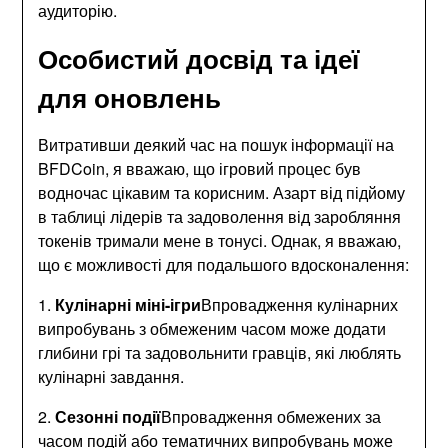
аудиторію.
Особистий досвід та ідеї
для оновлень
Витративши деякий час на пошук інформації на
BFDCoin, я вважаю, що ігровий процес був
водночас цікавим та корисним. Азарт від підйому
в таблиці лідерів та задоволення від заробляння
токенів тримали мене в тонусі. Однак, я вважаю,
що є можливості для подальшого вдосконалення:
1.
Кулінарні міні-ігри
Впровадження кулінарних
випробувань з обмеженим часом може додати
глибини грі та задовольнити гравців, які люблять
кулінарні завдання.
2.
Сезонні події
Впровадження обмежених за
часом подій або тематичних випробувань може