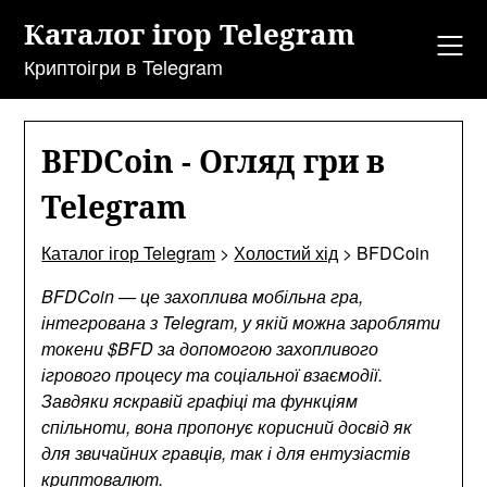
Перейти
Каталог ігор Telegram
до
змісту
Криптоігри в Telegram
BFDCoin - Огляд гри в
Telegram
Каталог ігор Telegram
>
Холостий хід
>
BFDCoin
BFDCoin — це захоплива мобільна гра,
інтегрована з Telegram, у якій можна заробляти
токени $BFD за допомогою захопливого
ігрового процесу та соціальної взаємодії.
Завдяки яскравій графіці та функціям
спільноти, вона пропонує корисний досвід як
для звичайних гравців, так і для ентузіастів
криптовалют.