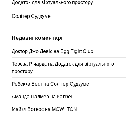
Додаток для віртуального простору
Солітер Судзуме
Недавні коментарі
Доктор Джо Девіс
на
Egg Fight Club
Тереза Річардс
на
Додаток для віртуального
простору
Ребекка Бест
на
Солітер Судзуме
Аманда Палмер
на
Катізен
Майкл Вотерс
на
MOW_TON