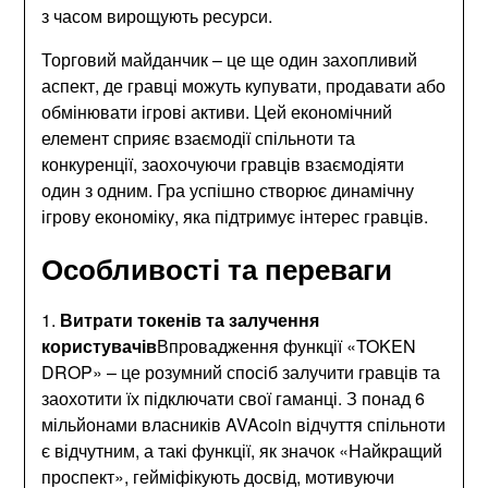
з часом вирощують ресурси.
Торговий майданчик – це ще один захопливий
аспект, де гравці можуть купувати, продавати або
обмінювати ігрові активи. Цей економічний
елемент сприяє взаємодії спільноти та
конкуренції, заохочуючи гравців взаємодіяти
один з одним. Гра успішно створює динамічну
ігрову економіку, яка підтримує інтерес гравців.
Особливості та переваги
1.
Витрати токенів та залучення
користувачів
Впровадження функції «TOKEN
DROP» – це розумний спосіб залучити гравців та
заохотити їх підключати свої гаманці. З понад 6
мільйонами власників AVAcoin відчуття спільноти
є відчутним, а такі функції, як значок «Найкращий
проспект», гейміфікують досвід, мотивуючи