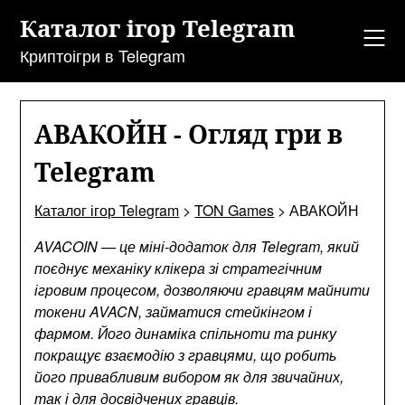
Перейти
Каталог ігор Telegram
до
змісту
Криптоігри в Telegram
АВАКОЙН - Огляд гри в
Telegram
Каталог ігор Telegram
>
TON Games
>
АВАКОЙН
AVACOIN — це міні-додаток для Telegram, який
поєднує механіку клікера зі стратегічним
ігровим процесом, дозволяючи гравцям майнити
токени AVACN, займатися стейкінгом і
фармом. Його динаміка спільноти та ринку
покращує взаємодію з гравцями, що робить
його привабливим вибором як для звичайних,
так і для досвідчених гравців.