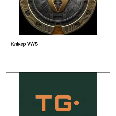
Клікер VWS