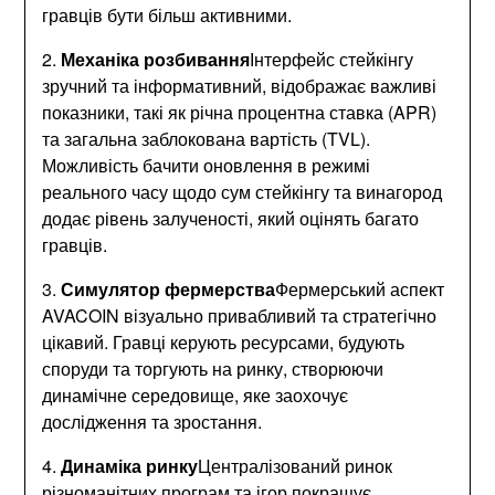
гравців бути більш активними.
2.
Механіка розбивання
Інтерфейс стейкінгу
зручний та інформативний, відображає важливі
показники, такі як річна процентна ставка (APR)
та загальна заблокована вартість (TVL).
Можливість бачити оновлення в режимі
реального часу щодо сум стейкінгу та винагород
додає рівень залученості, який оцінять багато
гравців.
3.
Симулятор фермерства
Фермерський аспект
AVACOIN візуально привабливий та стратегічно
цікавий. Гравці керують ресурсами, будують
споруди та торгують на ринку, створюючи
динамічне середовище, яке заохочує
дослідження та зростання.
4.
Динаміка ринку
Централізований ринок
різноманітних програм та ігор покращує