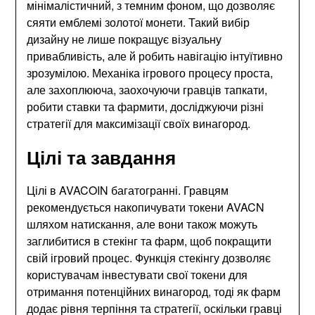
мінімалістичний, з темним фоном, що дозволяє
сяяти емблемі золотої монети. Такий вибір
дизайну не лише покращує візуальну
привабливість, але й робить навігацію інтуїтивно
зрозумілою. Механіка ігрового процесу проста,
але захоплююча, заохочуючи гравців тапкати,
робити ставки та фармити, досліджуючи різні
стратегії для максимізації своїх винагород.
Цілі та завдання
Цілі в AVACOIN багатогранні. Гравцям
рекомендується накопичувати токени AVACN
шляхом натискання, але вони також можуть
заглибитися в стекінг та фарм, щоб покращити
свій ігровий процес. Функція стекінгу дозволяє
користувачам інвестувати свої токени для
отримання потенційних винагород, тоді як фарм
додає рівня терпіння та стратегії, оскільки гравці