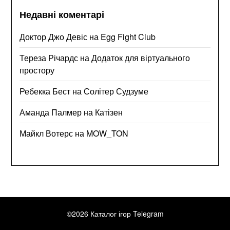
Недавні коментарі
Доктор Джо Девіс
на
Egg Fight Club
Тереза Річардс
на
Додаток для віртуального
простору
Ребекка Бест
на
Солітер Судзуме
Аманда Палмер
на
Катізен
Майкл Вотерс
на
MOW_TON
©2026 Каталог ігор Telegram