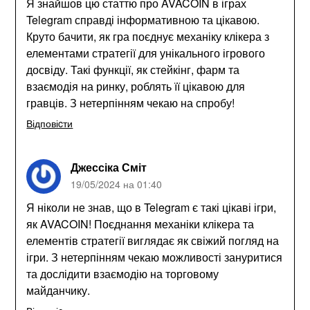
Я знайшов цю статтю про AVACOIN в іграх
Telegram справді інформативною та цікавою.
Круто бачити, як гра поєднує механіку клікера з
елементами стратегії для унікального ігрового
досвіду. Такі функції, як стейкінг, фарм та
взаємодія на ринку, роблять її цікавою для
гравців. З нетерпінням чекаю на спробу!
Відповіcти
Джессіка Сміт
19/05/2024 на 01:40
Я ніколи не знав, що в Telegram є такі цікаві ігри,
як AVACOIN! Поєднання механіки клікера та
елементів стратегії виглядає як свіжий погляд на
ігри. З нетерпінням чекаю можливості зануритися
та дослідити взаємодію на торговому
майданчику.