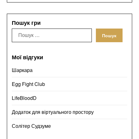
Пошук гри
Пошук:
Мої відгуки
Шаркара
Egg Fight Club
LifeBloodD
Додаток для віртуального простору
Солітер Судзуме